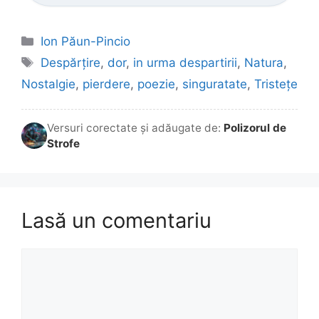
Categorii
Ion Păun-Pincio
Etichete
Despărțire
,
dor
,
in urma despartirii
,
Natura
,
Nostalgie
,
pierdere
,
poezie
,
singuratate
,
Tristețe
Versuri corectate și adăugate de:
Polizorul de
Strofe
Lasă un comentariu
Comentariu