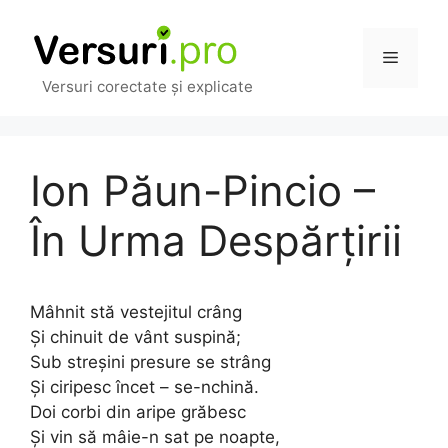
Sari
la
Meniu
conținut
Versuri corectate și explicate
Ion Păun-Pincio –
În Urma Despărțirii
Mâhnit stă vestejitul crâng
Și chinuit de vânt suspină;
Sub streșini presure se strâng
Și ciripesc încet – se-nchină.
Doi corbi din aripe grăbesc
Și vin să mâie-n sat pe noapte,