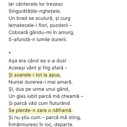
Iar cântecele lor trezesc
Singurătățile-nghețate.
Un brad se scutură, și curg
Iernatecele-i flori, puzderii –
Coboară gându-mi în amurg,
S-afundă-n lumile durerii.
*
Așa era când ea s-a dus!
Același vânt și frig afară –
Și soarele-i tot la apus
,
Numai durerea-i mai amară.
Și, dus pe urma unui gând,
Un glas iubit parcă mă cheamă –
Și parcă văd cum fluturând
Se pierde-n zare o năframă
.
Și nu știu cum – parcă mă sting,
Înmărmuresc în loc, departe.