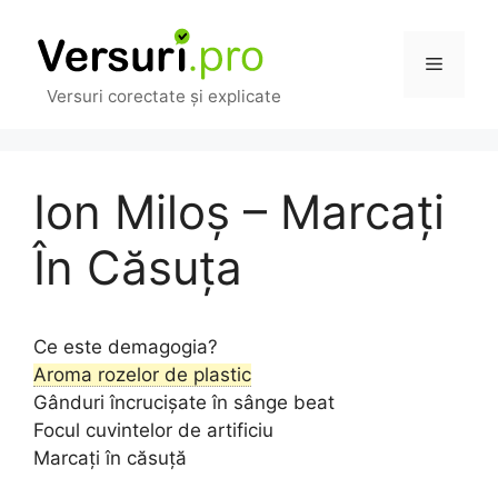
Sari
la
Meniu
conținut
Versuri corectate și explicate
Ion Miloș – Marcați
În Căsuța
Ce este demagogia?
Aroma rozelor de plastic
Gânduri încrucișate în sânge beat
Focul cuvintelor de artificiu
Marcați în căsuță