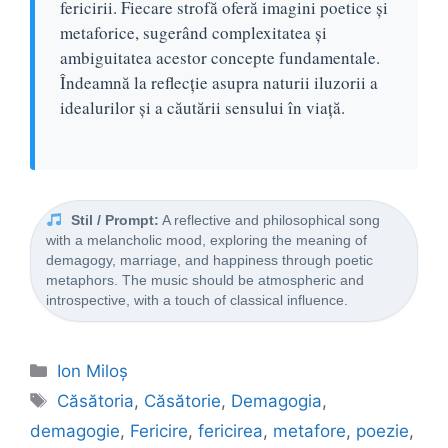
fericirii. Fiecare strofă oferă imagini poetice și
metaforice, sugerând complexitatea și
ambiguitatea acestor concepte fundamentale.
Îndeamnă la reflecție asupra naturii iluzorii a
idealurilor și a căutării sensului în viață.
Stil / Prompt:
A reflective and philosophical song
with a melancholic mood, exploring the meaning of
demagogy, marriage, and happiness through poetic
metaphors. The music should be atmospheric and
introspective, with a touch of classical influence.
Categorii
Ion Miloș
Etichete
Căsătoria
,
Căsătorie
,
Demagogia
,
demagogie
,
Fericire
,
fericirea
,
metafore
,
poezie
,