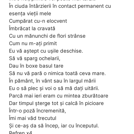
În ciuda întârzierii în contact permanent cu
esența vieții mele
Cumpărat cu-n elocvent
Îmbrăcat la cravată
Cu un mănunchi de flori strânse
Cum nu m-ați primit
Eu vă aștept cu ușile deschise.
Să vă sparg ochelarii,
Dau în boxe basul tare
Să nu vă pară o nimica toată ceva mare.
În pământ, în vânt sau în largul mării
Eu o să plec și voi o să mă dați uitării.
Parcă mai ieri eram cu mintea zburătoare
Dar timpul șterge tot și calcă în picioare
Într-o poză încremenită,
Îmi mai văd trecutul
Și ce-aș da să încep, iar cu începutul.
Refren x4.