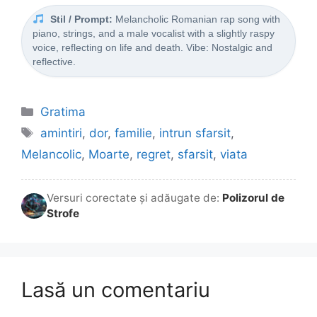
Stil / Prompt:
Melancholic Romanian rap song with
piano, strings, and a male vocalist with a slightly raspy
voice, reflecting on life and death. Vibe: Nostalgic and
reflective.
Categorii
Gratima
Etichete
amintiri
,
dor
,
familie
,
intrun sfarsit
,
Melancolic
,
Moarte
,
regret
,
sfarsit
,
viata
Versuri corectate și adăugate de:
Polizorul de
Strofe
Lasă un comentariu