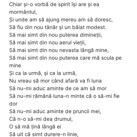
Chiar și-o vorbă de spirit își are și ea
mormântul,
Și unde am să ajung mereu am să doresc,
Să fiu din nou tânăr și un băiat modest.
Să mai simt din nou puterea dimineții,
Să mai simt din nou aerul vieții,
Să mai simt din nou nevasta lângă mine,
Să mai simt din nou puterea care mă scula pe
mine
Și ca la urmă, și ca la urmă,
Nu vreau să mor când afară va fi luna
Să nu-mi aduc aminte de ce am să mor
Să nu-mi rămână luna-n minte că o să-mi fie
dor
Să nu-mi aduc aminte de pruncii mei,
Că n-o să-mi dea drumul,
O să mă țină lângă ei
Să uit că simt durere-n linie,