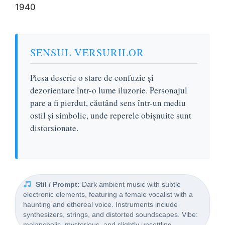
1940
SENSUL VERSURILOR
Piesa descrie o stare de confuzie și
dezorientare într-o lume iluzorie. Personajul
pare a fi pierdut, căutând sens într-un mediu
ostil și simbolic, unde reperele obișnuite sunt
distorsionate.
Stil / Prompt:
Dark ambient music with subtle
electronic elements, featuring a female vocalist with a
haunting and ethereal voice. Instruments include
synthesizers, strings, and distorted soundscapes. Vibe:
melancholic, mysterious, and slightly unsettling.