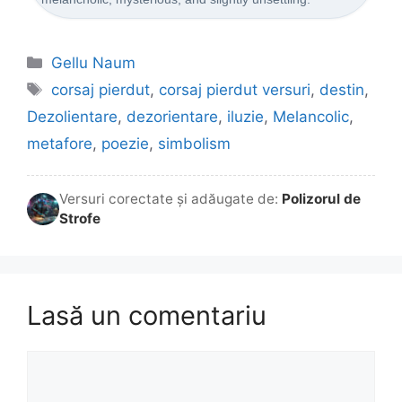
Categorii
Gellu Naum
Etichete
corsaj pierdut
,
corsaj pierdut versuri
,
destin
,
Dezolientare
,
dezorientare
,
iluzie
,
Melancolic
,
metafore
,
poezie
,
simbolism
Versuri corectate și adăugate de:
Polizorul de
Strofe
Lasă un comentariu
Comentariu