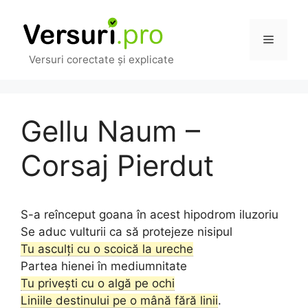
Sari
la
Meniu
conținut
Versuri corectate și explicate
Gellu Naum –
Corsaj Pierdut
S-a reînceput goana în acest hipodrom iluzoriu
Se aduc vulturii ca să protejeze nisipul
Tu asculți cu o scoică la ureche
Partea hienei în mediumnitate
Tu privești cu o algă pe ochi
Liniile destinului pe o mână fără linii
.