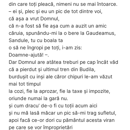
din care toţi pleacă, nimeni nu se mai întoarce.
– ei şi, plec şi eu un pic de tot dintre voi,
că aşa a vrut Domnul,
că n-a fost să fie aşa cum a auzit un amic
căruia, spunându-mi la o bere la Gaudeamus,
Sandule, tu cu boala ta
o să ne îngropi pe toţi, i-am zis:
Doamne-ajută! –.
Dar Domnul are atâtea treburi pe cap încât văd
că a pierdut şi ultimul tren din Budila,
burduşit cu inşi ale căror chipuri le-am văzut
mai tot timpul
la cozi, fie la aprozar, fie la taxe şi impozite,
oriunde numai la gară nu.
şi cum dracu’ de-o fi cu toţii acum aici
şi nu mă lasă măcar un pic să-mi trag sufletul,
apoi facă ce-or dori cu pământul acesta viran
pe care se vor împroprietări