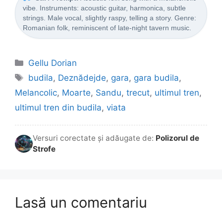
vibe. Instruments: acoustic guitar, harmonica, subtle
strings. Male vocal, slightly raspy, telling a story. Genre:
Romanian folk, reminiscent of late-night tavern music.
Categorii
Gellu Dorian
Etichete
budila
,
Deznădejde
,
gara
,
gara budila
,
Melancolic
,
Moarte
,
Sandu
,
trecut
,
ultimul tren
,
ultimul tren din budila
,
viata
Versuri corectate și adăugate de:
Polizorul de
Strofe
Lasă un comentariu