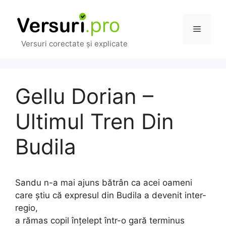
Sari
la
Meniu
conținut
Versuri corectate și explicate
Gellu Dorian –
Ultimul Tren Din
Budila
Sandu n-a mai ajuns bătrân ca acei oameni
care ştiu că expresul din Budila a devenit inter-
regio,
a rămas copil înţelept într-o gară terminus