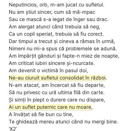
Neputincios, orb, m-am jucat cu sufletul.
Nu am știut sincer, cum să mă-mpac
Sau ce mască s-a legat de înger sau drac.
Am alergat atunci când trebuia să neg,
Ca un copil speriat, trebuia să fiu corect.
Dar timpul a trecut și cineva a rămas în urmă,
Nimeni nu mi-a spus că problemele se adună.
Am împărțit gânduri și fapte-n miez de noapte,
Am criticat iubiri sincere și-ncurcate.
Am devenit o victimă în pasul doi,
Ne-au ciuruit sufletul consolidat în război
.
N-am atacat, am încercat să fiu departe,
Să nu privesc cu ură ultima filă din carte.
Și simți în piept o durere care nu dispare,
Ai un suflet puternic care nu moare
,
A învățat să fie bun cu tine,
Te ghidează mereu atunci când nu mergi bine.
‘X2’