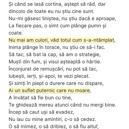
Și când se lasă cortina, aștept să râd, dar
dincolo de toate eu nu știu cine sunt.
Nu-mi găsesc liniștea, nu știu dacă e aproape,
La fiecare pas, o simt cum plânge pumn și
coate.
Nu mai am culori, văd totul cum s-a-ntâmplat
,
Inima plânge în torace, nu știu ce să-i fac.
Să tac, să bat la cap, să am o strategie,
Muşti din fum, și visul așteaptă o hârtie.
Înconjurat de remușcări, nu pot să tac,
Iubești, ierți, și-apoi, te vezi plecat.
Și simți în piept o durere care nu dispare,
Ai un suflet puternic care nu moare
,
A învățat să fie bun cu tine,
Te ghidează mereu atunci când nu mergi bine.
Încep să caut uși să evadez,
Nu iau cu mine amintiri, c-o să cedez.
O să mimez, o să driblez, o să fiu altul’,