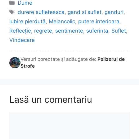
Categorii
Dume
Etichete
durere sufleteasca
,
gand si suflet
,
ganduri
,
Iubire pierdută
,
Melancolic
,
putere interioara
,
Reflecție
,
regrete
,
sentimente
,
suferinta
,
Suflet
,
Vindecare
Versuri corectate și adăugate de:
Polizorul de
Strofe
Lasă un comentariu
Comentariu