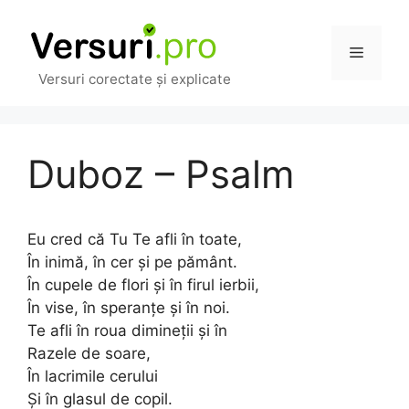
Sari
la
Meniu
conținut
Versuri corectate și explicate
Duboz – Psalm
Eu cred că Tu Te afli în toate,
În inimă, în cer şi pe pământ.
În cupele de flori şi în firul ierbii,
În vise, în speranţe şi în noi.
Te afli în roua dimineţii şi în
Razele de soare,
În lacrimile cerului
Şi în glasul de copil.