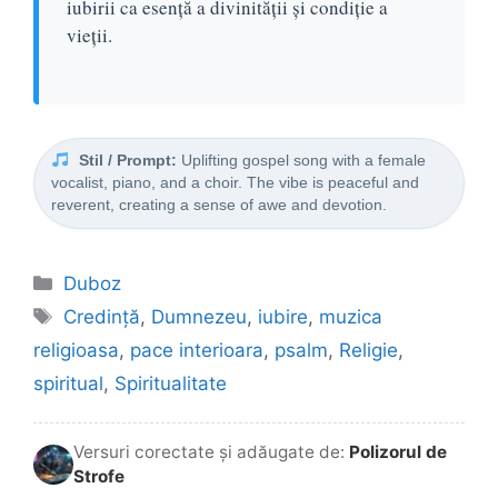
iubirii ca esență a divinității și condiție a
vieții.
Stil / Prompt:
Uplifting gospel song with a female
vocalist, piano, and a choir. The vibe is peaceful and
reverent, creating a sense of awe and devotion.
Categorii
Duboz
Etichete
Credință
,
Dumnezeu
,
iubire
,
muzica
religioasa
,
pace interioara
,
psalm
,
Religie
,
spiritual
,
Spiritualitate
Versuri corectate și adăugate de:
Polizorul de
Strofe