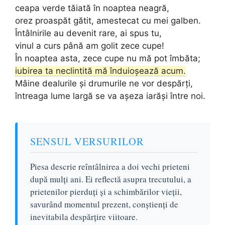
ceapa verde tăiată în noaptea neagră,
orez proaspăt gătit, amestecat cu mei galben.
Întâlnirile au devenit rare, ai spus tu,
vinul a curs până am golit zece cupe!
În noaptea asta, zece cupe nu mă pot îmbăta;
iubirea ta neclintită mă înduioșează acum.
Mâine dealurile și drumurile ne vor despărți,
întreaga lume largă se va așeza iarăși între noi.
SENSUL VERSURILOR
Piesa descrie reîntâlnirea a doi vechi prieteni
după mulți ani. Ei reflectă asupra trecutului, a
prietenilor pierduți și a schimbărilor vieții,
savurând momentul prezent, conștienți de
inevitabila despărțire viitoare.