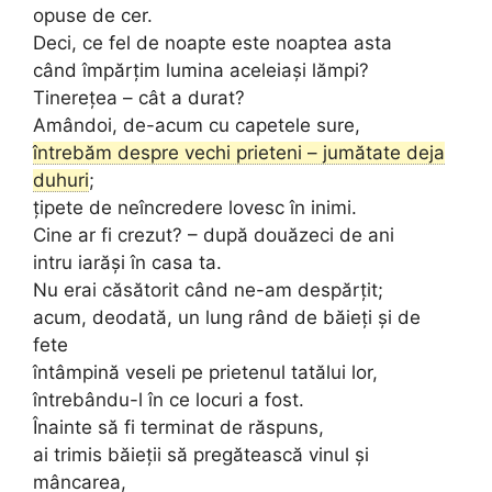
opuse de cer.
Deci, ce fel de noapte este noaptea asta
când împărțim lumina aceleiași lămpi?
Tinerețea – cât a durat?
Amândoi, de-acum cu capetele sure,
întrebăm despre vechi prieteni – jumătate deja
duhuri
;
țipete de neîncredere lovesc în inimi.
Cine ar fi crezut? – după douăzeci de ani
intru iarăși în casa ta.
Nu erai căsătorit când ne-am despărțit;
acum, deodată, un lung rând de băieți și de
fete
întâmpină veseli pe prietenul tatălui lor,
întrebându-l în ce locuri a fost.
Înainte să fi terminat de răspuns,
ai trimis băieții să pregătească vinul și
mâncarea,