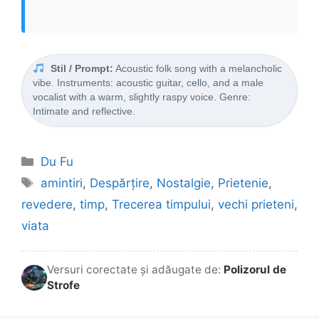
Stil / Prompt:
Acoustic folk song with a melancholic
vibe. Instruments: acoustic guitar, cello, and a male
vocalist with a warm, slightly raspy voice. Genre:
Intimate and reflective.
Categorii
Du Fu
Etichete
amintiri
,
Despărțire
,
Nostalgie
,
Prietenie
,
revedere
,
timp
,
Trecerea timpului
,
vechi prieteni
,
viata
Versuri corectate și adăugate de:
Polizorul de
Strofe