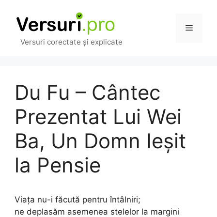
Sari
la
Meniu
conținut
Versuri corectate și explicate
Du Fu – Cântec
Prezentat Lui Wei
Ba, Un Domn Ieșit
la Pensie
Viața nu-i făcută pentru întâlniri;
ne deplasăm asemenea stelelor la margini