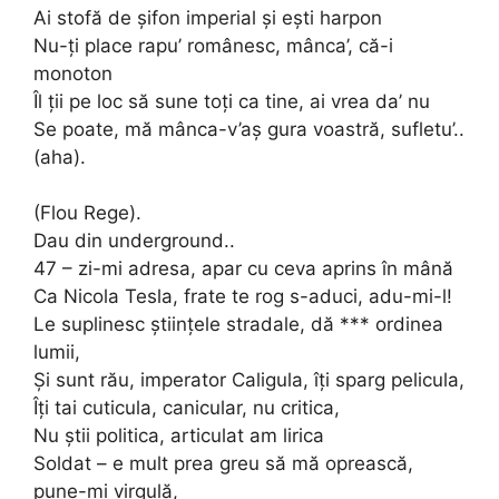
Ai stofă de șifon imperial și ești harpon
Nu-ți place rapu’ românesc, mânca’, că-i
monoton
Îl ții pe loc să sune toți ca tine, ai vrea da’ nu
Se poate, mă mânca-v’aș gura voastră, sufletu’..
(aha).
(Flou Rege).
Dau din underground..
47 – zi-mi adresa, apar cu ceva aprins în mână
Ca Nicola Tesla, frate te rog s-aduci, adu-mi-l!
Le suplinesc științele stradale, dă *** ordinea
lumii,
Și sunt rău, imperator Caligula, îți sparg pelicula,
Îți tai cuticula, canicular, nu critica,
Nu știi politica, articulat am lirica
Soldat – e mult prea greu să mă oprească,
pune-mi virgulă,