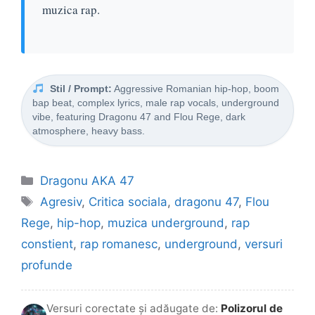
muzica rap.
Stil / Prompt:
Aggressive Romanian hip-hop, boom
bap beat, complex lyrics, male rap vocals, underground
vibe, featuring Dragonu 47 and Flou Rege, dark
atmosphere, heavy bass.
Categorii
Dragonu AKA 47
Etichete
Agresiv
,
Critica sociala
,
dragonu 47
,
Flou
Rege
,
hip-hop
,
muzica underground
,
rap
constient
,
rap romanesc
,
underground
,
versuri
profunde
Versuri corectate și adăugate de:
Polizorul de