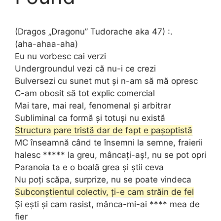
(Dragos „Dragonu” Tudorache aka 47) :.
(aha-ahaa-aha)
Eu nu vorbesc cai verzi
Undergroundul vezi că nu-i ce crezi
Bulversezi cu sunet mut și n-am să mă opresc
C-am obosit să tot explic comercial
Mai tare, mai real, fenomenal și arbitrar
Subliminal ca formă și totuși nu există
Structura pare tristă dar de fapt e pașoptistă
MC înseamnă când te însemni la semne, fraierii
halesc ***** la greu, mâncați-aș!, nu se pot opri
Paranoia ta e o boală grea și știi ceva
Nu poți scăpa, surprize, nu se poate vindeca
Subconștientul colectiv, ți-e cam străin de fel
Și ești și cam rasist, mânca-mi-ai **** mea de
fier