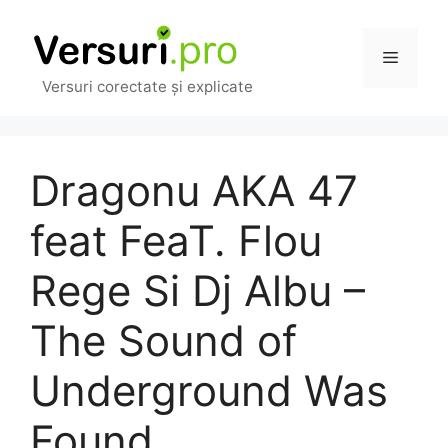
Sari
la
Meniu
conținut
Versuri corectate și explicate
Dragonu AKA 47
feat FeaT. Flou
Rege Si Dj Albu –
The Sound of
Underground Was
Found