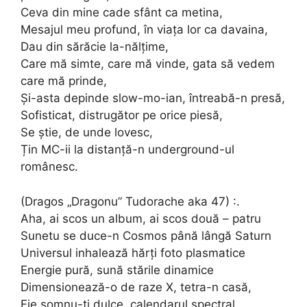
Ceva din mine cade sfânt ca metina,
Mesajul meu profund, în viața lor ca davaina,
Dau din sărăcie la-nălțime,
Care mă simte, care mă vinde, gata să vedem
care mă prinde,
Și-asta depinde slow-mo-ian, întreabă-n presă,
Sofisticat, distrugător pe orice piesă,
Se știe, de unde lovesc,
Țin MC-ii la distanță-n underground-ul
românesc.
(Dragos „Dragonu” Tudorache aka 47) :.
Aha, ai scos un album, ai scos două – patru
Sunetu se duce-n Cosmos până lângă Saturn
Universul inhalează hărți foto plasmatice
Energie pură, sună stările dinamice
Dimensionează-o de raze X, tetra-n casă,
Fie somnu-ți dulce, calendarul spectral