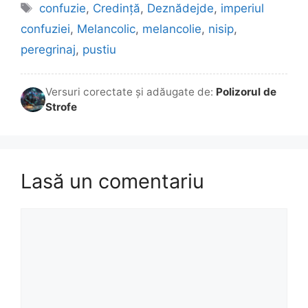
Etichete
confuzie
,
Credință
,
Deznădejde
,
imperiul
confuziei
,
Melancolic
,
melancolie
,
nisip
,
peregrinaj
,
pustiu
Versuri corectate și adăugate de:
Polizorul de
Strofe
Lasă un comentariu
Comentariu