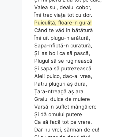
Valea sui, dealul cobor,
Îmi trec viața tot cu dor.
Puiculiță, floare-n gură!
Când te văd în bătătură
Îmi uit plugu-n arătură,
Sapa-nfiptă-n curătură,
Și las boii ca să pască,
Plugul să se ruginească
Și sapa să putrezească.
Alei! puico, dac-ai vrea,
Patru pluguri aș dura,
Țara-ntreagă aș ara.
Graiul dulce de muiere
Varsă-n suflet mângâiere
Și dă omului putere
Ca să facă tot pe vrere.
Dar nu vrei, sărman de eu!