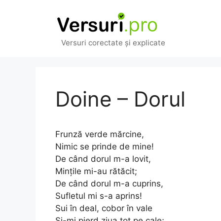
Sari
la
conținut
Versuri corectate și explicate
Doine – Dorul
Frunză verde mărcine,
Nimic se prinde de mine!
De când dorul m-a lovit,
Mințile mi-au rătăcit;
De când dorul m-a cuprins,
Sufletul mi s-a aprins!
Sui în deal, cobor în vale
Și-mi pierd ziua tot pe cale;