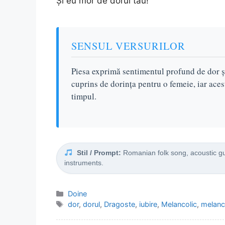
Și eu mor de dorul tău!
SENSUL VERSURILOR
Piesa exprimă sentimentul profund de dor și
cuprins de dorința pentru o femeie, iar acest
timpul.
Stil / Prompt:
Romanian folk song, acoustic guit
instruments.
Categorii
Doine
Etichete
dor
,
dorul
,
Dragoste
,
iubire
,
Melancolic
,
melanc