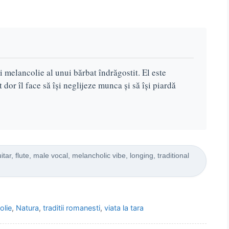
 melancolie al unui bărbat îndrăgostit. El este
 dor îl face să își neglijeze munca și să își piardă
ar, flute, male vocal, melancholic vibe, longing, traditional
olie
,
Natura
,
traditii romanesti
,
viata la tara