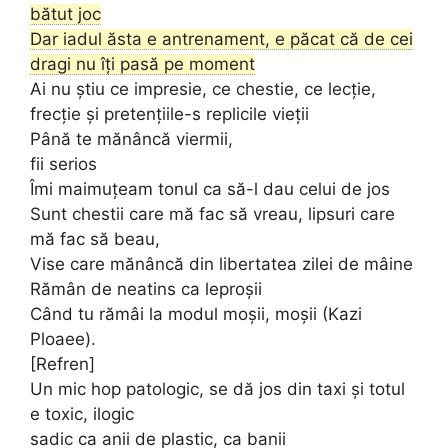
bătut joc
Dar iadul ăsta e antrenament, e păcat că de cei
dragi nu îți pasă pe moment
Ai nu știu ce impresie, ce chestie, ce lecție,
frecție și pretențiile-s replicile vieții
Până te mănâncă viermii,
fii serios
Îmi maimuțeam tonul ca să-l dau celui de jos
Sunt chestii care mă fac să vreau, lipsuri care
mă fac să beau,
Vise care mănâncă din libertatea zilei de mâine
Rămân de neatins ca leproșii
Când tu rămâi la modul moșii, moșii (Kazi
Ploaee).
[Refren]
Un mic hop patologic, se dă jos din taxi și totul
e toxic, ilogic
sadic ca anii de plastic, ca banii