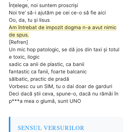
Înțelege, noi suntem proscriși
Noi tre’ să-i ajutăm pe cei ce-o să fie aici
Oo, da, tu și Iisus
Am întrebat de impozit dogma n-a avut nimic
de spus.
[Refren]
Un mic hop patologic, se dă jos din taxi și totul
e toxic, ilogic
sadic ca anii de plastic, ca banii
fantastic ca fanii, foarte balcanic
sălbatic, practic de pradă
Vorbesc cu un SIM, tu o dai doar de garduri
Deci dacă știi ceva, spune-o, dacă nu rămâi în
p***a mea o glumă, sunt UNO
SENSUL VERSURILOR