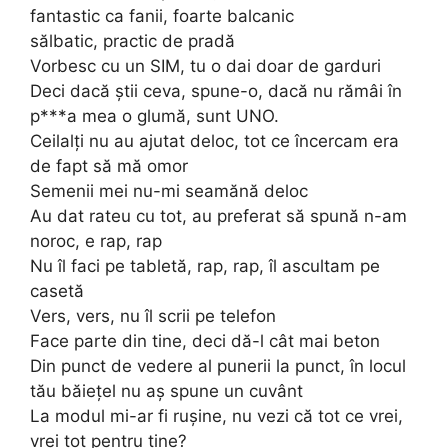
fantastic ca fanii, foarte balcanic
sălbatic, practic de pradă
Vorbesc cu un SIM, tu o dai doar de garduri
Deci dacă știi ceva, spune-o, dacă nu rămâi în
p***a mea o glumă, sunt UNO.
Ceilalți nu au ajutat deloc, tot ce încercam era
de fapt să mă omor
Semenii mei nu-mi seamănă deloc
Au dat rateu cu tot, au preferat să spună n-am
noroc, e rap, rap
Nu îl faci pe tabletă, rap, rap, îl ascultam pe
casetă
Vers, vers, nu îl scrii pe telefon
Face parte din tine, deci dă-l cât mai beton
Din punct de vedere al punerii la punct, în locul
tău băiețel nu aș spune un cuvânt
La modul mi-ar fi rușine, nu vezi că tot ce vrei,
vrei tot pentru tine?