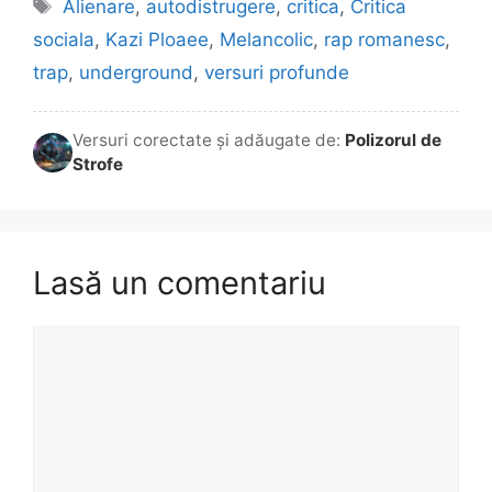
Etichete
Alienare
,
autodistrugere
,
critica
,
Critica
sociala
,
Kazi Ploaee
,
Melancolic
,
rap romanesc
,
trap
,
underground
,
versuri profunde
Versuri corectate și adăugate de:
Polizorul de
Strofe
Lasă un comentariu
Comentariu