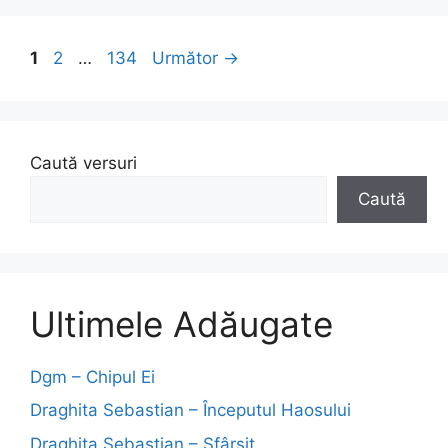
Pagina
Pagina
Pagina
1
2
…
134
Următor
→
Caută versuri
Caută
Ultimele Adăugate
Dgm – Chipul Ei
Draghita Sebastian – Începutul Haosului
Draghita Sebastian – Sfârșit