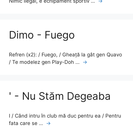
Nimic ilegal, e echipament sportiv …
→
Dimo - Fuego
Refren (x2): / Fuego, / Gheață la gât gen Quavo
/ Te modelez gen Play-Doh …
→
' - Nu Stăm Degeaba
I / Când intru în club mă duc pentru ea / Pentru
fata care se …
→