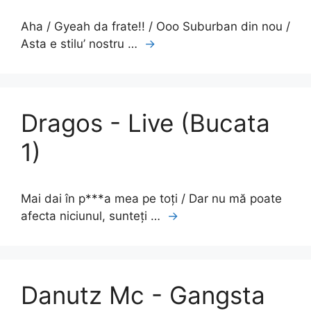
Aha / Gyeah da frate!! / Ooo Suburban din nou /
Asta e stilu’ nostru …
→
Dragos - Live (Bucata
1)
Mai dai în p***a mea pe toți / Dar nu mă poate
afecta niciunul, sunteți …
→
Danutz Mc - Gangsta