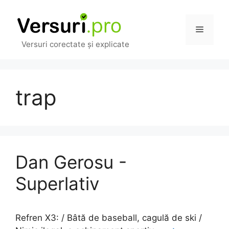
Sari
la
Meniu
conținut
Versuri corectate și explicate
trap
Dan Gerosu -
Superlativ
Refren X3: / Bâtă de baseball, cagulă de ski /