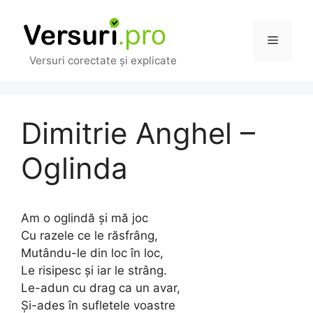
Sari
la
Meniu
conținut
Versuri corectate și explicate
Dimitrie Anghel –
Oglinda
Am o oglindă și mă joc
Cu razele ce le răsfrâng,
Mutându-le din loc în loc,
Le risipesc și iar le strâng.
Le-adun cu drag ca un avar,
Și-ades în sufletele voastre