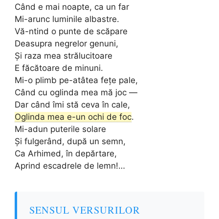
Când e mai noapte, ca un far
Mi-arunc luminile albastre.
Vă-ntind o punte de scăpare
Deasupra negrelor genuni,
Și raza mea strălucitoare
E făcătoare de minuni.
Mi-o plimb pe-atâtea fețe pale,
Când cu oglinda mea mă joc —
Dar când îmi stă ceva în cale,
Oglinda mea e-un ochi de foc
.
Mi-adun puterile solare
Și fulgerând, după un semn,
Ca Arhimed, în depărtare,
Aprind escadrele de lemn!…
SENSUL VERSURILOR