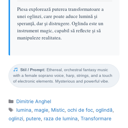
Piesa explorează puterea transformatoare a
unei oglinzi, care poate aduce lumină și
speranță, dar și distrugere. Oglinda este un
instrument magic, capabil să reflecte și să
manipuleze realitatea.
Stil / Prompt:
Ethereal, orchestral fantasy music
with a female soprano voice, harp, strings, and a touch
of electronic elements. Mysterious and powerful vibe.
Categorii
Dimitrie Anghel
Etichete
lumina
,
magie
,
Mistic
,
ochi de foc
,
oglindă
,
oglinzi
,
putere
,
raza de lumina
,
Transformare