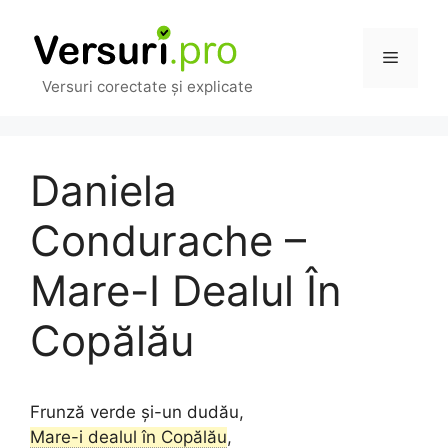
Sari
la
Meniu
conținut
Versuri corectate și explicate
Daniela
Condurache –
Mare-I Dealul În
Copălău
Frunză verde și-un dudău,
Mare-i dealul în Copălău
,