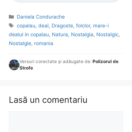
Categorii
Daniela Condurache
Etichete
copalau
,
deal
,
Dragoste
,
folclor
,
mare-i
dealul in copalau
,
Natura
,
Nostalgia
,
Nostalgic
,
Nostalgie
,
romania
Versuri corectate și adăugate de:
Polizorul de
Strofe
Lasă un comentariu
Comentariu