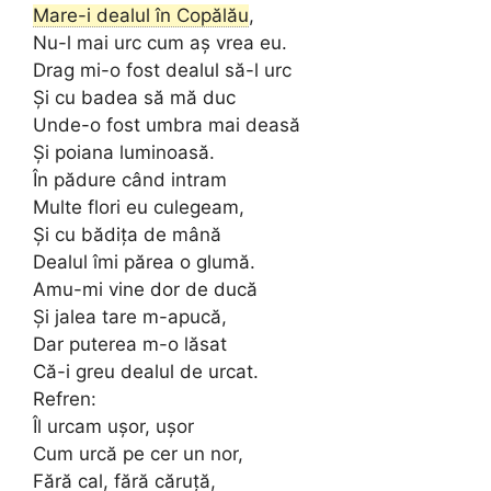
Mare-i dealul în Copălău
,
Nu-l mai urc cum aș vrea eu.
Drag mi-o fost dealul să-l urc
Și cu badea să mă duc
Unde-o fost umbra mai deasă
Și poiana luminoasă.
În pădure când intram
Multe flori eu culegeam,
Și cu bădița de mână
Dealul îmi părea o glumă.
Amu-mi vine dor de ducă
Și jalea tare m-apucă,
Dar puterea m-o lăsat
Că-i greu dealul de urcat.
Refren:
Îl urcam ușor, ușor
Cum urcă pe cer un nor,
Fără cal, fără căruță,