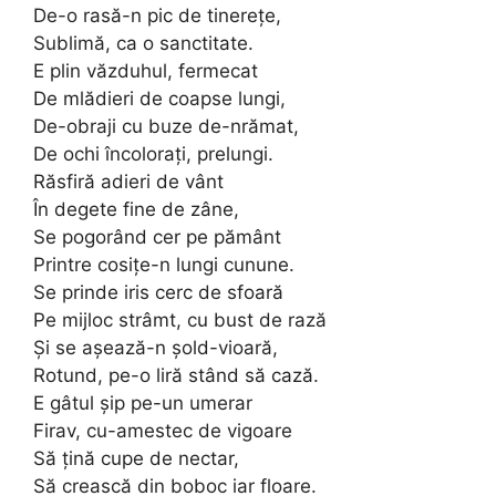
De-o rasă-n pic de tinereţe,
Sublimă, ca o sanctitate.
E plin văzduhul, fermecat
De mlădieri de coapse lungi,
De-obraji cu buze de-nrămat,
De ochi încoloraţi, prelungi.
Răsfiră adieri de vânt
În degete fine de zâne,
Se pogorând cer pe pământ
Printre cosiţe-n lungi cunune.
Se prinde iris cerc de sfoară
Pe mijloc strâmt, cu bust de rază
Şi se aşează-n şold-vioară,
Rotund, pe-o liră stând să cază.
E gâtul şip pe-un umerar
Firav, cu-amestec de vigoare
Să ţină cupe de nectar,
Să crească din boboc iar floare.