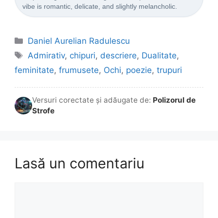
vibe is romantic, delicate, and slightly melancholic.
Categorii
Daniel Aurelian Radulescu
Etichete
Admirativ
,
chipuri
,
descriere
,
Dualitate
,
feminitate
,
frumusete
,
Ochi
,
poezie
,
trupuri
Versuri corectate și adăugate de:
Polizorul de
Strofe
Lasă un comentariu
Comentariu