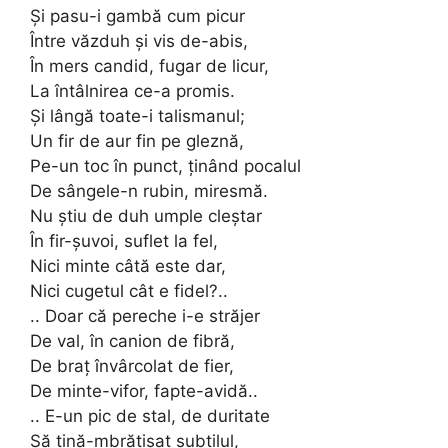
Şi pasu-i gambă cum picur
Între văzduh şi vis de-abis,
În mers candid, fugar de licur,
La întâlnirea ce-a promis.
Şi lângă toate-i talismanul;
Un fir de aur fin pe gleznă,
Pe-un toc în punct, ţinând pocalul
De sângele-n rubin, miresmă.
Nu ştiu de duh umple cleştar
În fir-şuvoi, suflet la fel,
Nici minte câtă este dar,
Nici cugetul cât e fidel?..
.. Doar că pereche i-e străjer
De val, în canion de fibră,
De braţ învârcolat de fier,
De minte-vifor, fapte-avidă..
.. E-un pic de stal, de duritate
Să ţină-mbrăţişat subtilul,