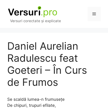
Sari
la
Meniu
conținut
Versuri corectate și explicate
Daniel Aurelian
Radulescu feat
Goeteri – În Curs
de Frumos
Se scaldă lumea-n frumuseţe
De chipuri, trupuri efilate,