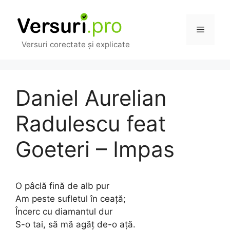
Sari
la
Meniu
conținut
Versuri corectate și explicate
Daniel Aurelian
Radulescu feat
Goeteri – Impas
O pâclă fină de alb pur
Am peste sufletul în ceață;
Încerc cu diamantul dur
S-o tai, să mă agăț de-o ață.