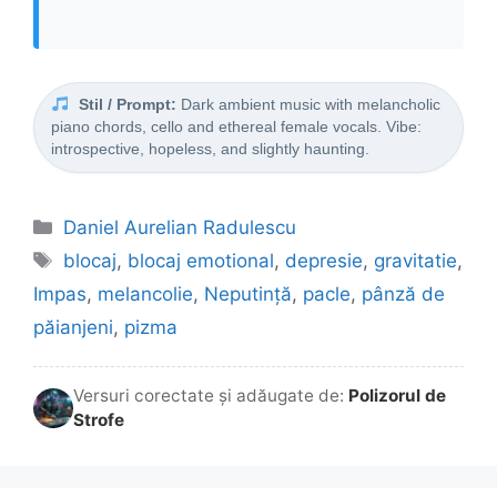
Stil / Prompt:
Dark ambient music with melancholic
piano chords, cello and ethereal female vocals. Vibe:
introspective, hopeless, and slightly haunting.
Categorii
Daniel Aurelian Radulescu
Etichete
blocaj
,
blocaj emotional
,
depresie
,
gravitatie
,
Impas
,
melancolie
,
Neputință
,
pacle
,
pânză de
păianjeni
,
pizma
Versuri corectate și adăugate de:
Polizorul de
Strofe