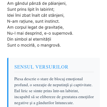
Am gândul pânză de păianjeni,
Sunt prins lipit în labirint;
Idei îmi zbat înalt cât stânjeni,
N-am rațiune, sunt instinct.
Am corpul legat de gravitație,
Nu-l mai desprind, e-o supernovă.
Din simbol al eternității
Sunt o mocirlă, o mangrovă.
SENSUL VERSURILOR
Piesa descrie o stare de blocaj emoțional
profund, o senzație de neputință și captivitate.
Eul liric se simte prins într-un labirint,
incapabil să se elibereze de greutatea emoțiilor
negative și a gândurilor întunecate.