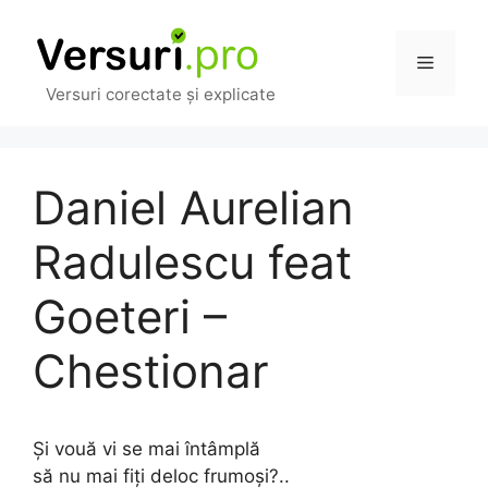
Sari
la
Meniu
conținut
Versuri corectate și explicate
Daniel Aurelian
Radulescu feat
Goeteri –
Chestionar
Și vouă vi se mai întâmplă
să nu mai fiți deloc frumoși?..