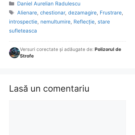
Categorii
Daniel Aurelian Radulescu
Etichete
Alienare
,
chestionar
,
dezamagire
,
Frustrare
,
introspectie
,
nemultumire
,
Reflecție
,
stare
sufleteasca
Versuri corectate și adăugate de:
Polizorul de
Strofe
Lasă un comentariu
Comentariu