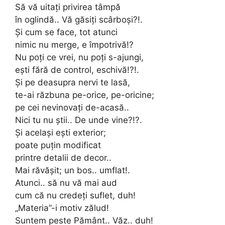
Să vă uitați privirea tâmpă
în oglindă.. Vă găsiți scârboși?!.
Și cum se face, tot atunci
nimic nu merge, e împotrivă!?
Nu poți ce vrei, nu poți s-ajungi,
ești fără de control, eschivă!?!.
Și pe deasupra nervi te lasă,
te-ai răzbuna pe-orice, pe-oricine;
pe cei nevinovați de-acasă..
Nici tu nu știi.. De unde vine?!?.
Și același ești exterior;
poate puțin modificat
printre detalii de decor..
Mai răvășit; un bos.. umflat!.
Atunci.. să nu vă mai aud
cum că nu credeți suflet, duh!
„Materia”-i motiv zălud!
Suntem peste Pământ.. Văz.. duh!