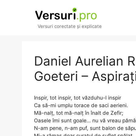
Sari
la
conținut
Versuri corectate și explicate
Daniel Aurelian 
Goeteri – Aspiraț
Inspir, tot inspir, tot văzduhu-l inspir
Ca să-mi umplu torace de saci aerieni.
Mă-nalț, tot mă-nalț în înalt de Zefir;
Oasele îmi sunt goale… nu vă vreau pămâ
N-am pene, n-am puf, sunt balon de săp
Mi-a rămas doar curatul de suflet spălat.