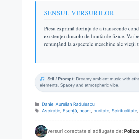
SENSUL VERSURILOR
Piesa exprimă dorința de a transcende condi
existenței dincolo de limitările fizice. Vorb
renunțând la aspectele meschine ale vieții t
Stil / Prompt:
Dreamy ambient music with ether
elements. Spacey and atmospheric vibe.
Categorii
Daniel Aurelian Radulescu
Etichete
Aspirație
,
Esență
,
neant
,
puritate
,
Spiritualitate
Versuri corectate și adăugate de:
Polizo