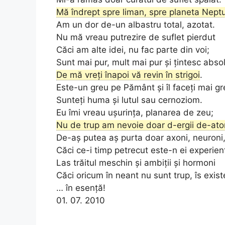
Mă îndrept spre liman, spre planeta Nept
Am un dor de-un albastru total, azotat.
Nu mă vreau putrezire de suflet pierdut
Căci am alte idei, nu fac parte din voi;
Sunt mai pur, mult mai pur și țintesc absol
De mă vreți înapoi vă revin în strigoi
.
Este-un greu pe Pământ și îl faceți mai gr
Sunteți huma și lutul sau cernoziom.
Eu îmi vreau ușurința, planarea de zeu;
Nu de trup am nevoie doar d-ergii de-at
De-aș putea aș purta doar axoni, neuroni
Căci ce-i timp petrecut este-n ei experien
Las trăitul meschin și ambiții și hormoni
Căci oricum în neant nu sunt trup, îs exist
… în esență!
01. 07. 2010