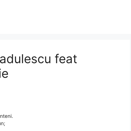
Radulescu feat
ie
nteni.
un;