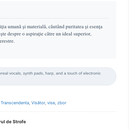
ția umană și materială, căutând puritatea și esența
ește despre o aspirație către un ideal superior,
erestre.
eal vocals, synth pads, harp, and a touch of electronic
,
Transcendenta
,
Visător
,
vise
,
zbor
rul de Strofe