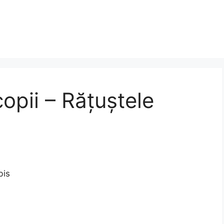
opii – Rățuștele
bis