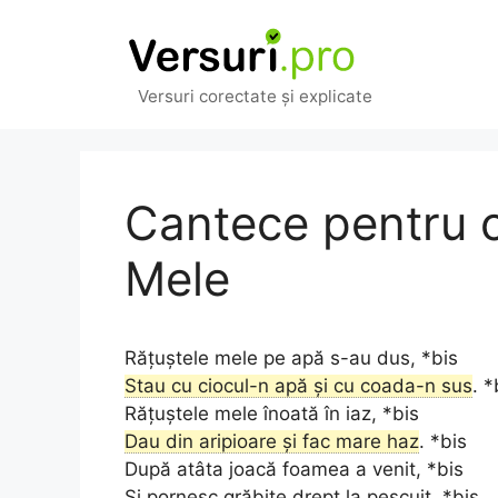
Sari
la
conținut
Versuri corectate și explicate
Cantece pentru c
Mele
Rățuștele mele pe apă s-au dus, *bis
Stau cu ciocul-n apă și cu coada-n sus
. *
Rățuștele mele înoată în iaz, *bis
Dau din aripioare și fac mare haz
. *bis
După atâta joacă foamea a venit, *bis
Și pornesc grăbite drept la pescuit. *bis