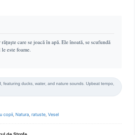
 rățuște care se joacă în apă. Ele înoată, se scufundă
 le este foame.
ul, featuring ducks, water, and nature sounds. Upbeat tempo,
u copii
,
Natura
,
ratuste
,
Vesel
rul de Strofe