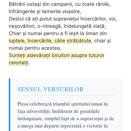
Bătrâni ostași din campanii, cu toate rănile,
înfrângerile și temerile voastre,
Destul că ați putut supraviețui încercărilor, voi,
neșovăitori, o-ntreagă, îndelungată viață;
Chiar și numai pentru a fi ieșit la liman din
luptele, încercările, căile străbătute
, chiar și
numai pentru acestea,
Sunteți adevărații biruitori asupra tuturor
celorlalți
.
SENSUL VERSURILOR
Piesa celebrează triumful spiritului uman în
fața adversității. Indiferent de greutățile
întâmpinate, simplul fapt de a supraviețui și de
a merge mai departe reprezintă o victorie în