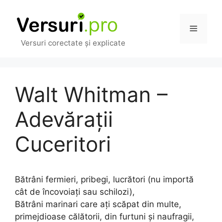
Sari
la
Meniu
conținut
Versuri corectate și explicate
Walt Whitman –
Adevărații
Cuceritori
Bătrâni fermieri, pribegi, lucrători (nu importă
cât de încovoiați sau schilozi),
Bătrâni marinari care ați scăpat din multe,
primejdioase călătorii, din furtuni și naufragii,