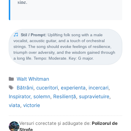
sine.
Stil / Prompt:
Uplifting folk song with a male
vocalist, acoustic guitar, and a touch of orchestral
strings. The song should evoke feelings of resilience,
triumph over adversity, and the wisdom gained through
a long life. Tempo: Moderate. Key: G major.
Categorii
Walt Whitman
Etichete
Bătrâni
,
cuceritori
,
experienta
,
incercari
,
Inspirator, solemn
,
Resiliență
,
supravietuire
,
viata
,
victorie
Versuri corectate și adăugate de:
Polizorul de
Strofe