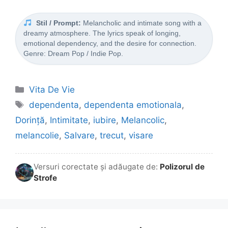
Stil / Prompt:
Melancholic and intimate song with a
dreamy atmosphere. The lyrics speak of longing,
emotional dependency, and the desire for connection.
Genre: Dream Pop / Indie Pop.
Categorii
Vita De Vie
Etichete
dependenta
,
dependenta emotionala
,
Dorință
,
Intimitate
,
iubire
,
Melancolic
,
melancolie
,
Salvare
,
trecut
,
visare
Versuri corectate și adăugate de:
Polizorul de
Strofe