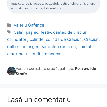
music, angelic voices, peaceful, festive, children's choir,
acoustic instruments, folk melody.
Categorii
Valeriu Gafencu
Etichete
Calm, pașnic, festiv
,
cantec de craciun
,
colindatori
,
colinde
,
colinde de Craciun
,
Crăciun
,
dalbe flori
,
ingeri
,
sarbatori de iarna
,
spiritul
craciunului
,
traditii romanesti
Versuri corectate și adăugate de:
Polizorul de
Strofe
Lasă un comentariu