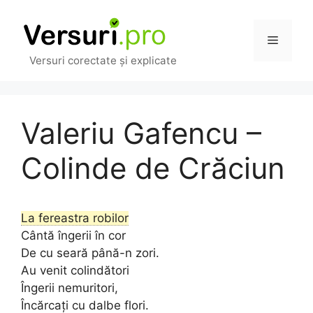
Sari
la
Meniu
conținut
Versuri corectate și explicate
Valeriu Gafencu –
Colinde de Crăciun
La fereastra robilor
Cântă îngerii în cor
De cu seară până-n zori.
Au venit colindători
Îngerii nemuritori,
Încărcați cu dalbe flori.