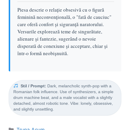
Piesa descrie o relație obsesivă cu o figură
feminină neconvențională, o "fată de cauciuc"
care oferă confort și siguranță naratorului.
Versurile explorează teme de singurătate,
alienare și fantezie, sugerând o nevoie
disperată de conexiune și acceptare, chiar și
într-o formă neobișnuită.
Stil / Prompt:
Dark, melancholic synth-pop with a
Romanian folk influence. Use of synthesizers, a simple
drum machine beat, and a male vocalist with a slightly
detached, almost robotic tone. Vibe: lonely, obsessive,
and slightly unsettling.
Categorii
Trupa Acum