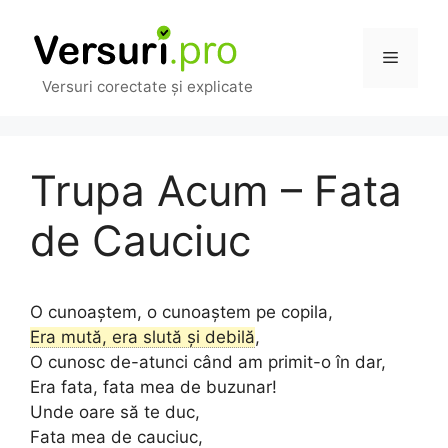
Sari
la
Meniu
conținut
Versuri corectate și explicate
Trupa Acum – Fata
de Cauciuc
O cunoaștem, o cunoaștem pe copila,
Era mută, era slută și debilă
,
O cunosc de-atunci când am primit-o în dar,
Era fata, fata mea de buzunar!
Unde oare să te duc,
Fata mea de cauciuc,