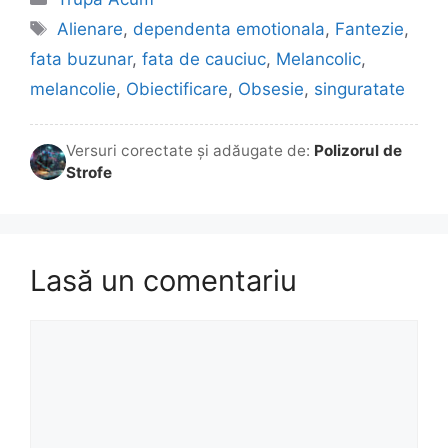
Etichete
Alienare
,
dependenta emotionala
,
Fantezie
,
fata buzunar
,
fata de cauciuc
,
Melancolic
,
melancolie
,
Obiectificare
,
Obsesie
,
singuratate
Versuri corectate și adăugate de:
Polizorul de
Strofe
Lasă un comentariu
Comentariu