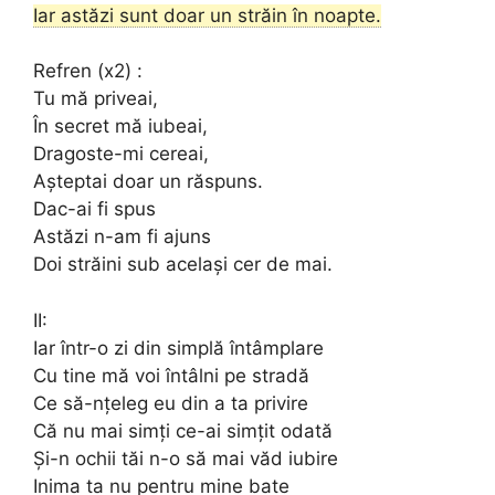
Iar astăzi sunt doar un străin în noapte.
Refren (x2) :
Tu mă priveai,
În secret mă iubeai,
Dragoste-mi cereai,
Așteptai doar un răspuns.
Dac-ai fi spus
Astăzi n-am fi ajuns
Doi străini sub același cer de mai.
II:
Iar într-o zi din simplă întâmplare
Cu tine mă voi întâlni pe stradă
Ce să-nțeleg eu din a ta privire
Că nu mai simți ce-ai simțit odată
Și-n ochii tăi n-o să mai văd iubire
Inima ta nu pentru mine bate