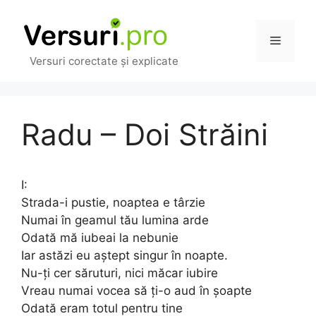
Sari
la
Meniu
conținut
Versuri corectate și explicate
Radu – Doi Străini
I:
Strada-i pustie, noaptea e târzie
Numai în geamul tău lumina arde
Odată mă iubeai la nebunie
Iar astăzi eu aștept singur în noapte.
Nu-ți cer săruturi, nici măcar iubire
Vreau numai vocea să ți-o aud în șoapte
Odată eram totul pentru tine