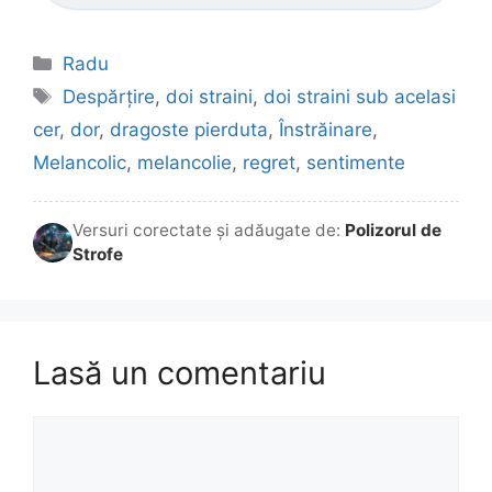
Categorii
Radu
Etichete
Despărțire
,
doi straini
,
doi straini sub acelasi
cer
,
dor
,
dragoste pierduta
,
Înstrăinare
,
Melancolic
,
melancolie
,
regret
,
sentimente
Versuri corectate și adăugate de:
Polizorul de
Strofe
Lasă un comentariu
Comentariu