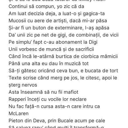
Continui să compun, yo zic că da
Am luat decizia deja, a luat-o și gagica-ta
Mucosii cu aere de artiști, dacă mi-ar păsa
Și-ar fi un buton de exterminare, l-aș apăsa
Da’ unii zic pe net de gigi, de combinații, de vicii
Pe simplu’ fapt c-au abonament la Digi
Unii vorbesc de muncă și de sacrificii
Când încă le-atârnă burtica de ciorbica mămicii
Până una alta eu dau în muzică tot
Să-ți gătesc oricând ceva bun, e bucata de tort
Texte scrise când merg pe jos, le citesc, apoi le
șterg nervos
Asta înseamnă să nu fii mafiot
Rapperi înceți cu vocile lor neclare
Nu fac față-n cursa asta-n care intru ca
McLaren
Pieton din Deva, prin Bucale acum pe cale
Să salvez rapu’ când mulți îl transformă-n