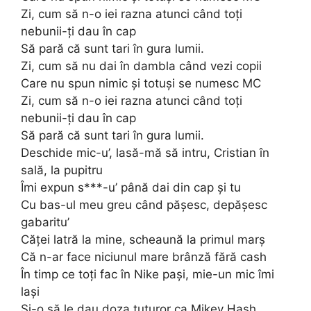
Zi, cum să n-o iei razna atunci când toți
nebunii-ți dau în cap
Să pară că sunt tari în gura lumii.
Zi, cum să nu dai în dambla când vezi copii
Care nu spun nimic și totuși se numesc MC
Zi, cum să n-o iei razna atunci când toți
nebunii-ți dau în cap
Să pară că sunt tari în gura lumii.
Deschide mic-u’, lasă-mă să intru, Cristian în
sală, la pupitru
Îmi expun s***-u’ până dai din cap și tu
Cu bas-ul meu greu când pășesc, depășesc
gabaritu’
Căței latră la mine, scheaună la primul marș
Că n-ar face niciunul mare brânză fără cash
În timp ce toți fac în Nike pași, mie-un mic îmi
lași
Și-o să le dau doza tuturor ca Mikey Hash