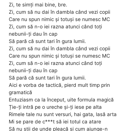
Zi, te simți mai bine, bre.
Zi, cum să nu dai în dambla când vezi copii
Care nu spun nimic și totuși se numesc MC
Zi, cum să n-o iei razna atunci când toți
nebunii-ți dau în cap
Să pară că sunt tari în gura lumii.
Zi, cum să nu dai în dambla când vezi copii
Care nu spun nimic și totuși se numesc MC
Zi, cum să n-o iei razna atunci când toți
nebunii-ți dau în cap
Să pară că sunt tari în gura lumii.
Aici e vorba de tactică, pierd mult timp prin
gramatică
Entuziasm ca la început, uite formula magică
Ție-ți intră pe o ureche și-ți iese pe alta
Rimele tale nu sunt versuri, hai gata, lasă arta
Mi se pare de c***t să iei totul ca atare
Să nu știi de unde pleacă și cum ajunge-n