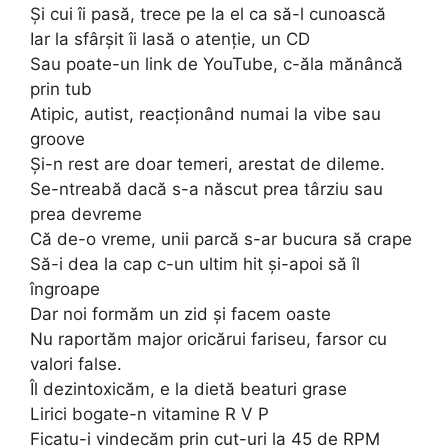
Și cui îi pasă, trece pe la el ca să-l cunoască
Iar la sfârșit îi lasă o atenție, un CD
Sau poate-un link de YouTube, c-ăla mănâncă
prin tub
Atipic, autist, reacționând numai la vibe sau
groove
Și-n rest are doar temeri, arestat de dileme.
Se-ntreabă dacă s-a născut prea târziu sau
prea devreme
Că de-o vreme, unii parcă s-ar bucura să crape
Să-i dea la cap c-un ultim hit și-apoi să îl
îngroape
Dar noi formăm un zid și facem oaste
Nu raportăm major oricărui fariseu, farsor cu
valori false.
Îl dezintoxicăm, e la dietă beaturi grase
Lirici bogate-n vitamine R V P
Ficatu-i vindecăm prin cut-uri la 45 de RPM