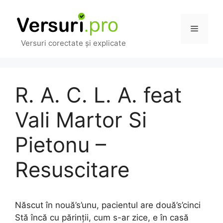
Sari
la
Meniu
conținut
Versuri corectate și explicate
R. A. C. L. A. feat
Vali Martor Si
Pietonu –
Resuscitare
Născut în nouă’s’unu, pacientul are două’s’cinci
Stă încă cu părinții, cum s-ar zice, e în casă