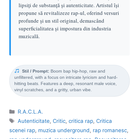
lipsiți de substanță și autenticitate. Artistul își
propune să revitalizeze rap-ul, oferind versuri
profunde și un stil original, demascând
superficialitatea și impostura din industria
muzicală.
Stil / Prompt:
Boom bap hip-hop, raw and
unfiltered, with a focus on intricate lyricism and hard-
hitting beats. Features a deep, resonant male voice,
vinyl scratches, and a gritty, urban vibe.
Categorii
R.A.C.L.A.
Etichete
Autenticitate
,
Critic
,
critica rap
,
Critica
scenei rap
,
muzica underground
,
rap romanesc
,