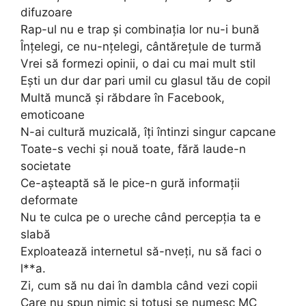
difuzoare
Rap-ul nu e trap și combinația lor nu-i bună
Înțelegi, ce nu-nțelegi, cântărețule de turmă
Vrei să formezi opinii, o dai cu mai mult stil
Ești un dur dar pari umil cu glasul tău de copil
Multă muncă și răbdare în Facebook,
emoticoane
N-ai cultură muzicală, îți întinzi singur capcane
Toate-s vechi și nouă toate, fără laude-n
societate
Ce-așteaptă să le pice-n gură informații
deformate
Nu te culca pe o ureche când percepția ta e
slabă
Exploatează internetul să-nveți, nu să faci o
l**a.
Zi, cum să nu dai în dambla când vezi copii
Care nu spun nimic și totuși se numesc MC