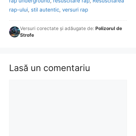
rap underground
,
resuscitare rap
,
Resuscitarea
rap-ului
,
stil autentic
,
versuri rap
Versuri corectate și adăugate de:
Polizorul de
Strofe
Lasă un comentariu
Comentariu