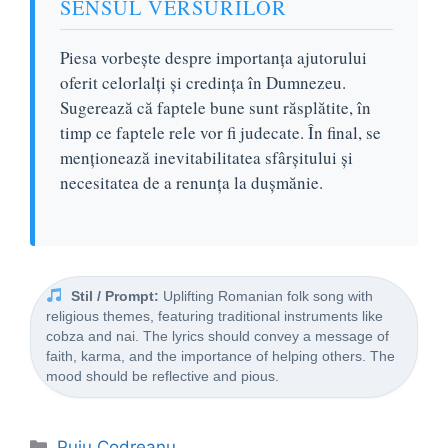
SENSUL VERSURILOR
Piesa vorbește despre importanța ajutorului
oferit celorlalți și credința în Dumnezeu.
Sugerează că faptele bune sunt răsplătite, în
timp ce faptele rele vor fi judecate. În final, se
menționează inevitabilitatea sfârșitului și
necesitatea de a renunța la dușmănie.
Stil / Prompt:
Uplifting Romanian folk song with
religious themes, featuring traditional instruments like
cobza and nai. The lyrics should convey a message of
faith, karma, and the importance of helping others. The
mood should be reflective and pious.
Categorii
Puiu Codreanu