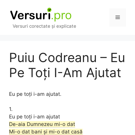
Sari
la
Meniu
conținut
Versuri corectate și explicate
Puiu Codreanu – Eu
Pe Toți I-Am Ajutat
Eu pe toți i-am ajutat.
1.
Eu pe toți i-am ajutat
De-aia Dumnezeu mi-o dat
Mi-o dat bani și mi-o dat casă