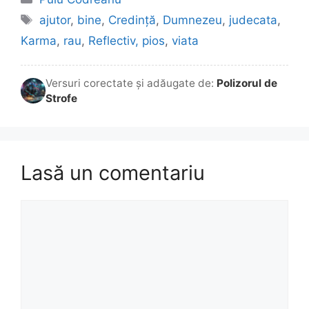
Etichete
ajutor
,
bine
,
Credință
,
Dumnezeu
,
judecata
,
Karma
,
rau
,
Reflectiv, pios
,
viata
Versuri corectate și adăugate de:
Polizorul de
Strofe
Lasă un comentariu
Comentariu