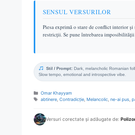
SENSUL VERSURILOR
Piesa exprimă o stare de conflict interior și
restricții. Se pune întrebarea imposibilități
Stil / Prompt:
Dark, melancholic Romanian folk
Slow tempo, emotional and introspective vibe.
Categorii
Omar Khayyam
Etichete
abtinere
,
Contradicție
,
Melancolic
,
ne-ai pus
,
p
Versuri corectate și adăugate de:
Polizo