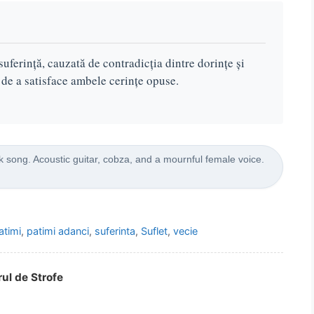
 suferință, cauzată de contradicția dintre dorințe și
i de a satisface ambele cerințe opuse.
 song. Acoustic guitar, cobza, and a mournful female voice.
atimi
,
patimi adanci
,
suferinta
,
Suflet
,
vecie
rul de Strofe