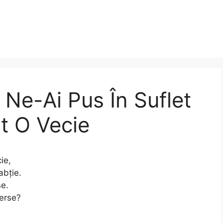
Ne-Ai Pus În Suflet
t O Vecie
ie,
abție.
se.
verse?