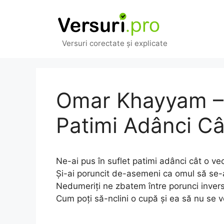
Sari
la
conținut
Versuri corectate și explicate
Omar Khayyam – 
Patimi Adânci Câ
Ne-ai pus în suflet patimi adânci cât o vec
Și-ai poruncit de-asemeni ca omul să se-
Nedumeriți ne zbatem între porunci inver
Cum poți să-nclini o cupă și ea să nu se 