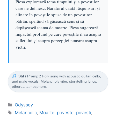
Piesa explorează tema timpului și a poveștilor
care ne definesc. Naratorul caută răspunsuri și
alinare în poveștile spuse de un povestitor
bătrân, sperând să găsească sens și să
depășească teama de moarte. Piesa sugerează
impactul profund pe care poveștile îl au asupra
sufletului și asupra percepției noastre asupra
vieții.
Stil / Prompt:
Folk song with acoustic guitar, cello,
and male vocals. Melancholy vibe, storytelling lyrics,
ethereal atmosphere.
Categorii
Odyssey
Etichete
Melancolic
,
Moarte
,
poveste
,
povesti
,