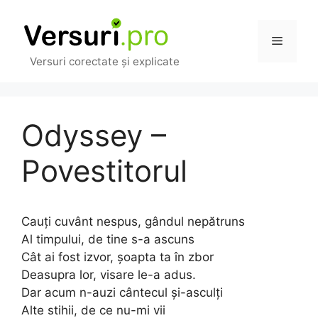
Sari
la
Meniu
conținut
Versuri corectate și explicate
Odyssey –
Povestitorul
Cauți cuvânt nespus, gândul nepătruns
Al timpului, de tine s-a ascuns
Cât ai fost izvor, șoapta ta în zbor
Deasupra lor, visare le-a adus.
Dar acum n-auzi cântecul și-asculți
Alte stihii, de ce nu-mi vii