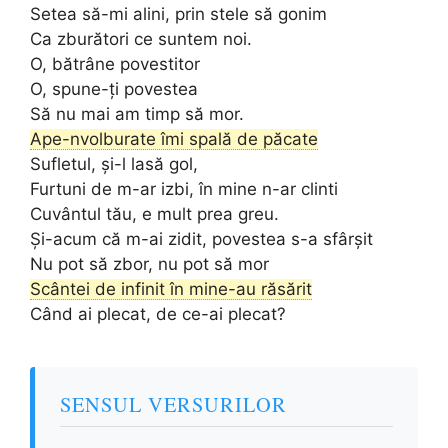
Setea să-mi alini, prin stele să gonim
Ca zburători ce suntem noi.
O, bătrâne povestitor
O, spune-ți povestea
Să nu mai am timp să mor.
Ape-nvolburate îmi spală de păcate
Sufletul, și-l lasă gol,
Furtuni de m-ar izbi, în mine n-ar clinti
Cuvântul tău, e mult prea greu.
Și-acum că m-ai zidit, povestea s-a sfârșit
Nu pot să zbor, nu pot să mor
Scântei de infinit în mine-au răsărit
Când ai plecat, de ce-ai plecat?
SENSUL VERSURILOR