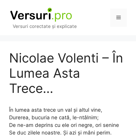
Sari
la
Meniu
conținut
Versuri corectate și explicate
Nicolae Volenti – În
Lumea Asta
Trece…
În lumea asta trece un val și altul vine,
Durerea, bucuria ne cată, le-ntâlnim;
De ne-am deprins cu ele ori negre, ori senine
Se duc zilele noastre. Și azi și mâni perim.