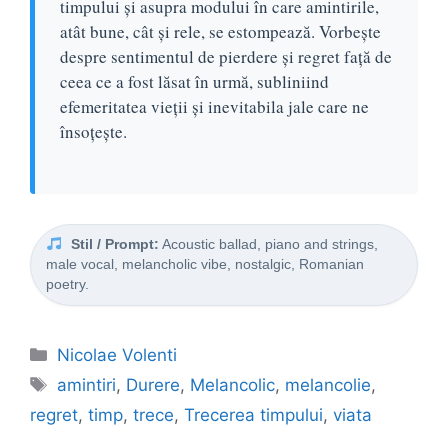
timpului și asupra modului în care amintirile,
atât bune, cât și rele, se estompează. Vorbește
despre sentimentul de pierdere și regret față de
ceea ce a fost lăsat în urmă, subliniind
efemeritatea vieții și inevitabila jale care ne
însoțește.
Stil / Prompt:
Acoustic ballad, piano and strings,
male vocal, melancholic vibe, nostalgic, Romanian
poetry.
Categorii
Nicolae Volenti
Etichete
amintiri
,
Durere
,
Melancolic
,
melancolie
,
regret
,
timp
,
trece
,
Trecerea timpului
,
viata