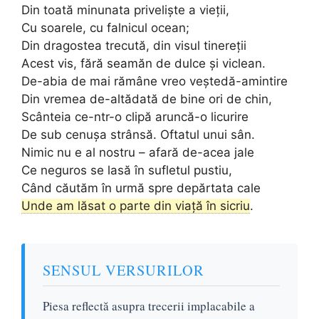
Din toată minunata priveliște a vieții,
Cu soarele, cu falnicul ocean;
Din dragostea trecută, din visul tinereții
Acest vis, fără seamăn de dulce și viclean.
De-abia de mai rămâne vreo veștedă-amintire
Din vremea de-altădată de bine ori de chin,
Scânteia ce-ntr-o clipă aruncă-o licurire
De sub cenușa strânsă. Oftatul unui sân.
Nimic nu e al nostru – afară de-acea jale
Ce neguros se lasă în sufletul pustiu,
Când căutăm în urmă spre depărtata cale
Unde am lăsat o parte din viață în sicriu
.
SENSUL VERSURILOR
Piesa reflectă asupra trecerii implacabile a