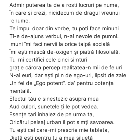
Admir puterea ta de a rosti lucruri pe nume,
În care și crezi, nicidecum de dragul vreunui
renume.
Te impui doar din vorbe, tu poți face minuni
Ți-e de-ajuns verbul, n-ai nevoie de pumni.
Imuni îmi faci nervii la orice talpă socială
Îmi ești mască de-oxigen și piatră filosofală.
Tu-mi certifici cele cinci simțuri
grație cărora percep realitatea-n mii de feluri
N-ai euri, dar ești plin de ego-uri, lipsit de zale
Un fel de „Ego potent”, da’ pentru potența
mentală.
Efectul tău e sinestezic asupra mea
Aud culori, sunetele ți le pot vedea.
Esențe tari inhalez de pe urma ta,
Oricărui peisaj urban îi pot simți savoarea.
Tu ești cel care-mi prescrie mie tableta,
Dietă ești pentru tu a mea siluetă