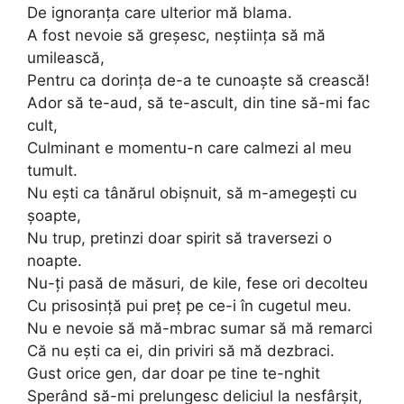
De ignoranța care ulterior mă blama.
A fost nevoie să greșesc, neștiința să mă
umilească,
Pentru ca dorința de-a te cunoaște să crească!
Ador să te-aud, să te-ascult, din tine să-mi fac
cult,
Culminant e momentu-n care calmezi al meu
tumult.
Nu ești ca tânărul obișnuit, să m-amegești cu
șoapte,
Nu trup, pretinzi doar spirit să traversezi o
noapte.
Nu-ți pasă de măsuri, de kile, fese ori decolteu
Cu prisosință pui preț pe ce-i în cugetul meu.
Nu e nevoie să mă-mbrac sumar să mă remarci
Că nu ești ca ei, din priviri să mă dezbraci.
Gust orice gen, dar doar pe tine te-nghit
Sperând să-mi prelungesc deliciul la nesfârșit,