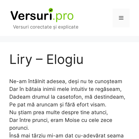
Sari
la
Meniu
conținut
Versuri corectate și explicate
Liry – Elogiu
Ne-am întâlnit adesea, deși nu te cunoșteam
Dar în bătaia inimii mele intuitiv te regăseam,
Dadeam drumul la casetofon, mă destindeam,
Pe pat mă aruncam și fără efort visam.
Nu știam prea multe despre tine atunci,
Dar între prunci, eram Moise cu cele zece
porunci.
Însă mai târziu mi-am dat cu-adevărat seama