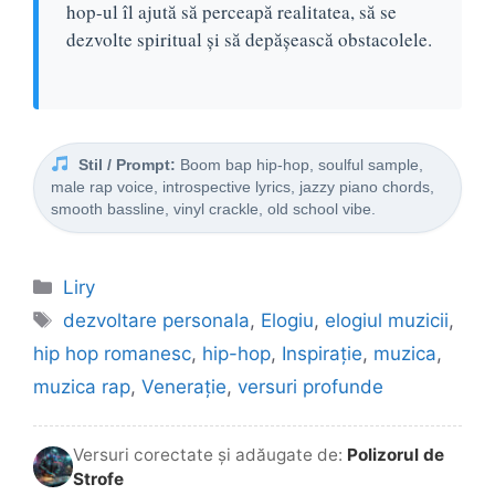
hop-ul îl ajută să perceapă realitatea, să se
dezvolte spiritual și să depășească obstacolele.
Stil / Prompt:
Boom bap hip-hop, soulful sample,
male rap voice, introspective lyrics, jazzy piano chords,
smooth bassline, vinyl crackle, old school vibe.
Categorii
Liry
Etichete
dezvoltare personala
,
Elogiu
,
elogiul muzicii
,
hip hop romanesc
,
hip-hop
,
Inspirație
,
muzica
,
muzica rap
,
Venerație
,
versuri profunde
Versuri corectate și adăugate de:
Polizorul de
Strofe