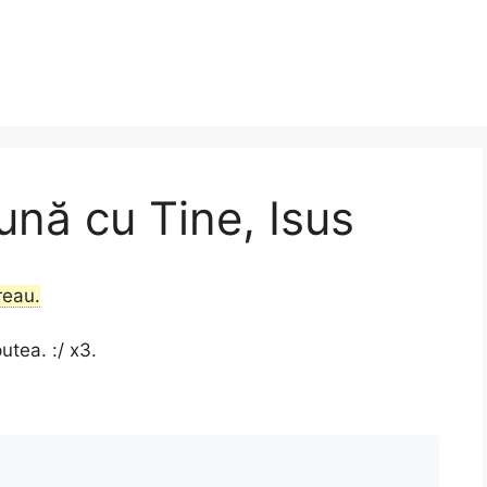
ună cu Tine, Isus
reau.
utea. :/ x3.