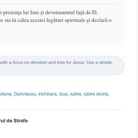
 prezența lui Isus și devotamentul față de El.
 sta în calea acestei legături spirituale și declară o
 with a focus on devotion and love for Jesus. Use a simple,
otiune
,
Dumnezeu
,
inchinare
,
Isus
,
iubire
,
iubire divina
,
rul de Strofe