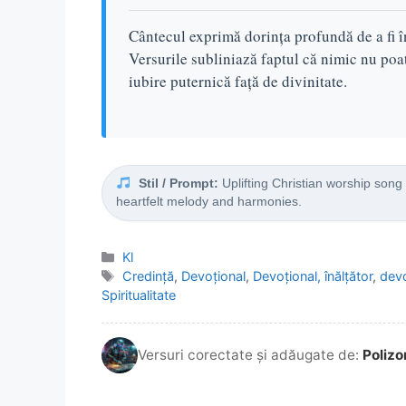
Cântecul exprimă dorința profundă de a fi în
Versurile subliniază faptul că nimic nu poate
iubire puternică față de divinitate.
Stil / Prompt:
Uplifting Christian worship song
heartfelt melody and harmonies.
Categorii
Kl
Etichete
Credință
,
Devoțional
,
Devoțional, înălțător
,
dev
Spiritualitate
Versuri corectate și adăugate de:
Polizo