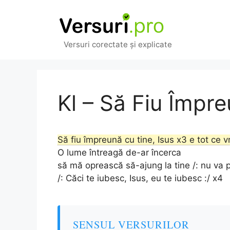
Sari
la
conținut
Versuri corectate și explicate
Kl – Să Fiu Împre
Să fiu împreună cu tine, Isus x3 e tot ce v
O lume întreagă de-ar încerca
să mă oprească să-ajung la tine /: nu va p
/: Căci te iubesc, Isus, eu te iubesc :/ x4
SENSUL VERSURILOR