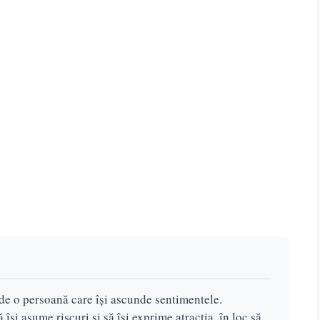
 de o persoană care își ascunde sentimentele.
 își asume riscuri și să își exprime atracția, în loc să