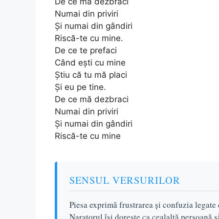
De ce mă dezbraci
Numai din priviri
Și numai din gândiri
Riscă-te cu mine.
De ce te prefaci
Când ești cu mine
Știu că tu mă placi
Și eu pe tine.
De ce mă dezbraci
Numai din priviri
Și numai din gândiri
Riscă-te cu mine
SENSUL VERSURILOR
Piesa exprimă frustrarea și confuzia legate
Naratorul își dorește ca cealaltă persoană să