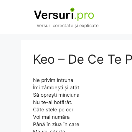
Sari
la
conținut
Versuri corectate și explicate
Keo – De Ce Te P
Ne privim întruna
Îmi zâmbești și atât
Să oprești minciuna
Nu te-ai hotărât.
Câte stele pe cer
Voi mai număra
Până în ziua în care
Ma vei săruta.