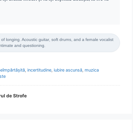
f longing. Acoustic guitar, soft drums, and a female vocalist
Intimate and questioning.
eîmpărtășită
,
incertitudine
,
iubire ascunsă
,
muzica
ste
rul de Strofe