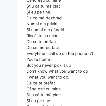
Când ești cu mine
Știu că tu mă placi
Și eu pe tine.
De ce mă dezbraci
Numai din priviri
Și numai din gândiri
Riscă-te cu mine.
De ce te prefaci
De ce mereu taci.
Everytime I call up on the phone (?)
You’re home
But you never pick it up
Don’t know what you want to do
. what you want to do.
De ce te prefaci
Când ești cu mine
Știu că tu mă placi
Și eu pe tine.