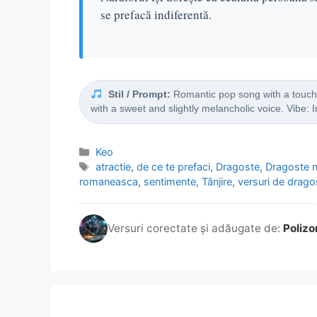
se prefacă indiferentă.
Stil / Prompt:
Romantic pop song with a touch o
with a sweet and slightly melancholic voice. Vibe: 
Categorii
Keo
Etichete
atractie
,
de ce te prefaci
,
Dragoste
,
Dragoste n
romaneasca
,
sentimente
,
Tânjire
,
versuri de drago
Versuri corectate și adăugate de:
Polizo