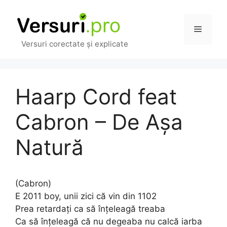
Sari
la
Meniu
conținut
Versuri corectate și explicate
Haarp Cord feat
Cabron – De Așa
Natură
(Cabron)
E 2011 boy, unii zici că vin din 1102
Prea retardați ca să înțeleagă treaba
Ca să înțeleagă că nu degeaba nu calcă iarba