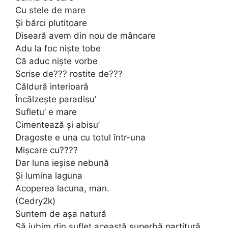
Cu stele de mare
Și bărci plutitoare
Diseară avem din nou de mâncare
Adu la foc niște tobe
Că aduc niște vorbe
Scrise de??? rostite de???
Căldură interioară
Încălzește paradisu’
Sufletu’ e mare
Cimentează și abisu’
Dragoste e una cu totul într-una
Mișcare cu????
Dar luna ieșise nebună
Și lumina laguna
Acoperea lacuna, man.
(Cedry2k)
Suntem de așa natură
Să iubim din suflet această superbă partitură