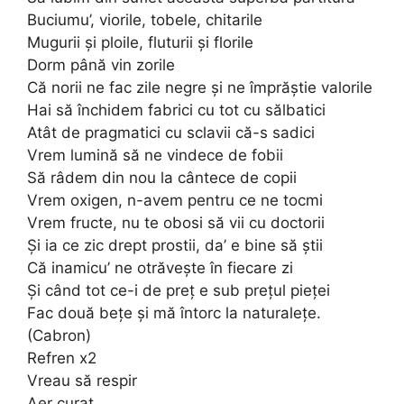
Buciumu’, viorile, tobele, chitarile
Mugurii și ploile, fluturii și florile
Dorm până vin zorile
Că norii ne fac zile negre și ne împrăștie valorile
Hai să închidem fabrici cu tot cu sălbatici
Atât de pragmatici cu sclavii că-s sadici
Vrem lumină să ne vindece de fobii
Să râdem din nou la cântece de copii
Vrem oxigen, n-avem pentru ce ne tocmi
Vrem fructe, nu te obosi să vii cu doctorii
Și ia ce zic drept prostii, da’ e bine să știi
Că inamicu’ ne otrăvește în fiecare zi
Și când tot ce-i de preț e sub prețul pieței
Fac două bețe și mă întorc la naturalețe.
(Cabron)
Refren x2
Vreau să respir
Aer curat