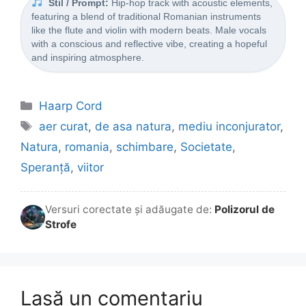
Stil / Prompt:
Hip-hop track with acoustic elements,
featuring a blend of traditional Romanian instruments
like the flute and violin with modern beats. Male vocals
with a conscious and reflective vibe, creating a hopeful
and inspiring atmosphere.
Categorii
Haarp Cord
Etichete
aer curat
,
de asa natura
,
mediu inconjurator
,
Natura
,
romania
,
schimbare
,
Societate
,
Speranță
,
viitor
Versuri corectate și adăugate de:
Polizorul de
Strofe
Lasă un comentariu