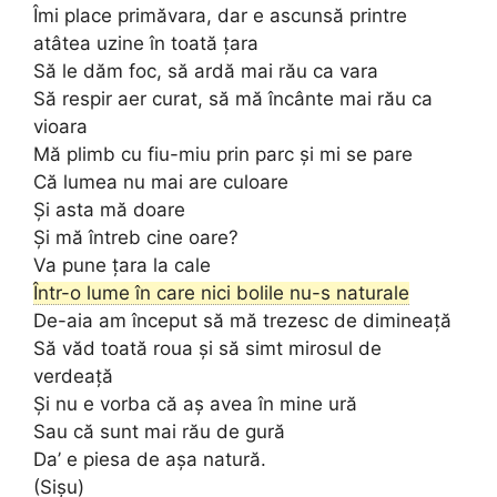
Îmi place primăvara, dar e ascunsă printre
atâtea uzine în toată țara
Să le dăm foc, să ardă mai rău ca vara
Să respir aer curat, să mă încânte mai rău ca
vioara
Mă plimb cu fiu-miu prin parc și mi se pare
Că lumea nu mai are culoare
Și asta mă doare
Și mă întreb cine oare?
Va pune țara la cale
Într-o lume în care nici bolile nu-s naturale
De-aia am început să mă trezesc de dimineață
Să văd toată roua și să simt mirosul de
verdeață
Și nu e vorba că aș avea în mine ură
Sau că sunt mai rău de gură
Da’ e piesa de așa natură.
(Sișu)