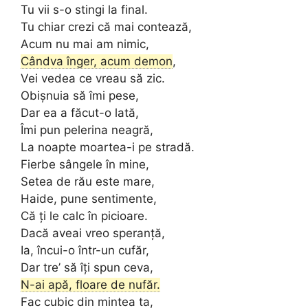
Tu vii s-o stingi la final.
Tu chiar crezi că mai contează,
Acum nu mai am nimic,
Cândva înger, acum demon
,
Vei vedea ce vreau să zic.
Obișnuia să îmi pese,
Dar ea a făcut-o lată,
Îmi pun pelerina neagră,
La noapte moartea-i pe stradă.
Fierbe sângele în mine,
Setea de rău este mare,
Haide, pune sentimente,
Că ți le calc în picioare.
Dacă aveai vreo speranță,
Ia, încui-o într-un cufăr,
Dar tre’ să îți spun ceva,
N-ai apă, floare de nufăr.
Fac cubic din mintea ta,