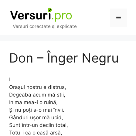
Sari
la
Meniu
conținut
Versuri corectate și explicate
Don – Înger Negru
I
Orașul nostru e distrus,
Degeaba acum mă știi,
Inima mea-i o ruină,
Și nu poți s-o mai învii.
Gânduri ușor mă ucid,
Sunt într-un declin total,
Totu-i ca o casă arsă,