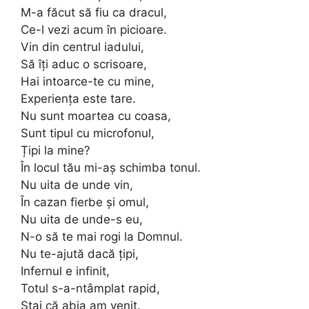
M-a făcut să fiu ca dracul,
Ce-l vezi acum în picioare.
Vin din centrul iadului,
Să îți aduc o scrisoare,
Hai intoarce-te cu mine,
Experiența este tare.
Nu sunt moartea cu coasa,
Sunt tipul cu microfonul,
Țipi la mine?
În locul tău mi-aș schimba tonul.
Nu uita de unde vin,
În cazan fierbe și omul,
Nu uita de unde-s eu,
N-o să te mai rogi la Domnul.
Nu te-ajută dacă țipi,
Infernul e infinit,
Totul s-a-ntâmplat rapid,
Stai că abia am venit.