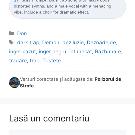
Stil / Prompt:
Dark trap song with heavy 808s,
distorted synths, and a male vocal with a menacing
vibe. Include a choir for dramatic effect.
Categorii
Don
Etichete
dark trap
,
Demon
,
deziluzie
,
Deznădejde
,
inger cazut
,
inger negru
,
Întunecat
,
Răzbunare
,
tradare
,
trap
,
Tristețe
Versuri corectate și adăugate de:
Polizorul de
Strofe
Lasă un comentariu
Comentariu