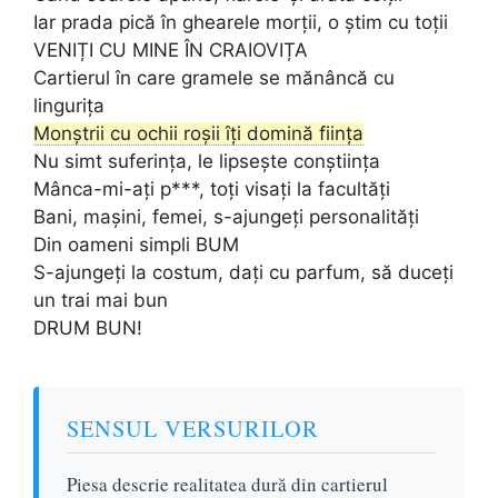
Iar prada pică în ghearele morții, o știm cu toții
VENIȚI CU MINE ÎN CRAIOVIȚA
Cartierul în care gramele se mănâncă cu
lingurița
Monștrii cu ochii roșii îți domină ființa
Nu simt suferința, le lipsește conștiința
Mânca-mi-ați p***, toți visați la facultăți
Bani, mașini, femei, s-ajungeți personalități
Din oameni simpli BUM
S-ajungeți la costum, dați cu parfum, să duceți
un trai mai bun
DRUM BUN!
SENSUL VERSURILOR
Piesa descrie realitatea dură din cartierul