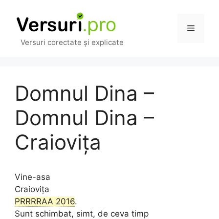
Sari
la
Meniu
conținut
Versuri corectate și explicate
Domnul Dina –
Domnul Dina –
Craiovița
Vine-asa
Craiovița
PRRRRAA 2016
.
Sunt schimbat, simt, de ceva timp