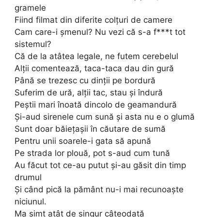
gramele
Fiind filmat din diferite colțuri de camere
Cam care-i șmenul? Nu vezi că s-a f***t tot
sistemul?
Că de la atâtea legale, ne futem cerebelul
Alții comentează, taca-taca dau din gură
Până se trezesc cu dinții pe bordură
Suferim de ură, alții tac, stau și îndură
Peștii mari înoată dincolo de geamandură
Și-aud sirenele cum sună și asta nu e o glumă
Sunt doar băiețașii în căutare de sumă
Pentru unii soarele-i gata să apună
Pe strada lor plouă, pot s-aud cum tună
Au făcut tot ce-au putut și-au găsit din timp
drumul
Și când pică la pământ nu-i mai recunoaște
niciunul.
Ma simt atât de singur câteodată