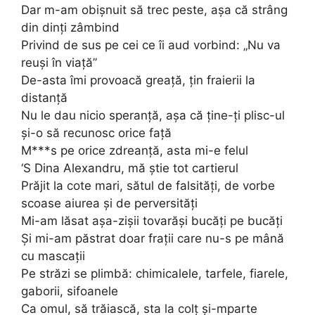
Dar m-am obișnuit să trec peste, așa că strâng
din dinți zâmbind
Privind de sus pe cei ce îi aud vorbind: „Nu va
reuși în viață”
De-asta îmi provoacă greață, țin fraierii la
distanță
Nu le dau nicio speranță, așa că ține-ți plisc-ul
și-o să recunosc orice față
M***s pe orice zdreanță, asta mi-e felul
‘S Dina Alexandru, mă știe tot cartierul
Prăjit la cote mari, sătul de falsități, de vorbe
scoase aiurea și de perversități
Mi-am lăsat așa-zișii tovarăși bucăți pe bucăți
Și mi-am păstrat doar frații care nu-s pe mână
cu mascații
Pe străzi se plimbă: chimicalele, tarfele, fiarele,
gaborii, sifoanele
Ca omul, să trăiască, sta la colț și-mparte