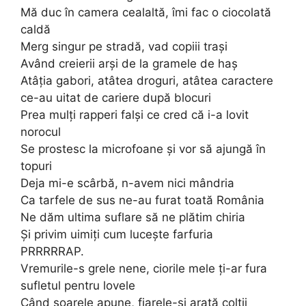
Mă duc în camera cealaltă, îmi fac o ciocolată
caldă
Merg singur pe stradă, vad copiii trași
Având creierii arși de la gramele de haș
Atâția gabori, atâtea droguri, atâtea caractere
ce-au uitat de cariere după blocuri
Prea mulți rapperi falși ce cred că i-a lovit
norocul
Se prostesc la microfoane și vor să ajungă în
topuri
Deja mi-e scârbă, n-avem nici mândria
Ca tarfele de sus ne-au furat toată România
Ne dăm ultima suflare să ne plătim chiria
Și privim uimiți cum lucește farfuria
PRRRRRAP.
Vremurile-s grele nene, ciorile mele ți-ar fura
sufletul pentru lovele
Când soarele apune, fiarele-și arată colții