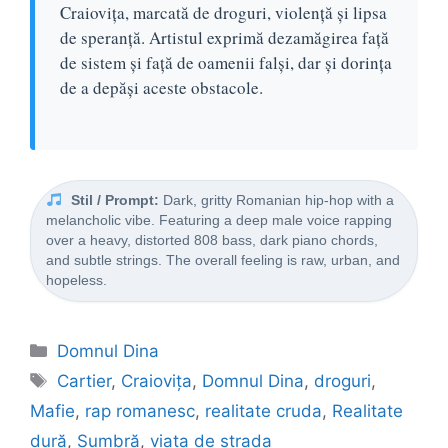
Craiovița, marcată de droguri, violență și lipsa
de speranță. Artistul exprimă dezamăgirea față
de sistem și față de oamenii falși, dar și dorința
de a depăși aceste obstacole.
Stil / Prompt:
Dark, gritty Romanian hip-hop with a
melancholic vibe. Featuring a deep male voice rapping
over a heavy, distorted 808 bass, dark piano chords,
and subtle strings. The overall feeling is raw, urban, and
hopeless.
Categorii
Domnul Dina
Etichete
Cartier
,
Craiovița
,
Domnul Dina
,
droguri
,
Mafie
,
rap romanesc
,
realitate cruda
,
Realitate
dură
,
Sumbră
,
viata de strada