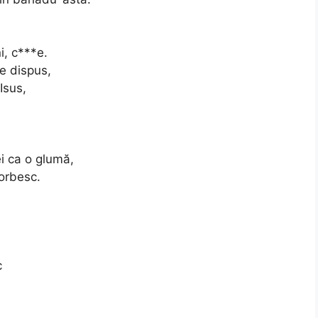
i, c***e.
ne dispus,
Isus,
ei ca o glumă,
orbesc.
c