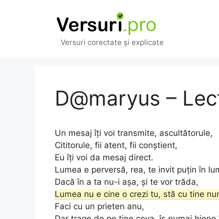
Sari
la
conținut
Versuri corectate și explicate
D@maryus – Lecți
Un mesaj îți voi transmite, ascultătorule,
Cititorule, fii atent, fii conștient,
Eu îți voi da mesaj direct.
Lumea e perversă, rea, te invit puțin în l
Dacă în a ta nu-i așa, și te vor trăda,
Lumea nu e cine o crezi tu, stă cu tine n
Faci cu un prieten anu,
Dar trage de pe tine ceva, îs numai hiene 