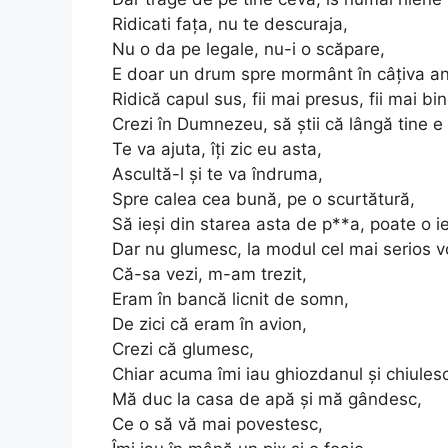
Ridicati fața, nu te descuraja,
Nu o da pe legale, nu-i o scăpare,
E doar un drum spre mormânt în câțiva an
Ridică capul sus, fii mai presus, fii mai bi
Crezi în Dumnezeu, să știi că lângă tine e 
Te va ajuta, îți zic eu asta,
Ascultă-l și te va îndruma,
Spre calea cea bună, pe o scurtătură,
Să ieși din starea asta de p**a, poate o i
Dar nu glumesc, la modul cel mai serios v
Că-sa vezi, m-am trezit,
Eram în bancă licnit de somn,
De zici că eram în avion,
Crezi că glumesc,
Chiar acuma îmi iau ghiozdanul și chiules
Mă duc la casa de apă și mă gândesc,
Ce o să vă mai povestesc,