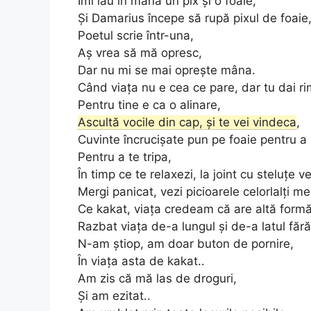
Îmi iau în mână un pix și o foaie,
Și Damarius începe să rupă pixul de foaie
Poetul scrie într-una,
Aș vrea să mă opresc,
Dar nu mi se mai oprește mâna.
Când viața nu e cea ce pare, dar tu dai r
Pentru tine e ca o alinare,
Ascultă vocile din cap, și te vei vindeca
,
Cuvinte încrucișate pun pe foaie pentru a 
Pentru a te tripa,
În timp ce te relaxezi, la joint cu steluțe ve
Mergi panicat, vezi picioarele celorlalți me
Ce kakat, viața credeam că are altă form
Razbat viața de-a lungul și de-a latul fără
N-am știop, am doar buton de pornire,
În viața asta de kakat..
Am zis că mă las de droguri,
Și am ezitat..