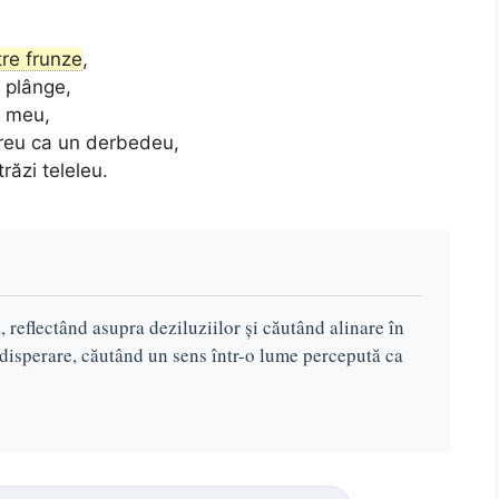
tre frunze
,
t plânge,
l meu,
ereu ca un derbedeu,
răzi teleleu.
, reflectând asupra deziluziilor și căutând alinare în
i disperare, căutând un sens într-o lume percepută ca