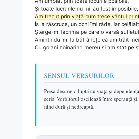
Am umblat prin toate locurile posibile,
Și toate lucrurile nu mi-au fost imposibile,
Am trecut prin viață cum trece vântul prin
Îs la răscruce, un ochi îmi râde, iar celălal
Șterge-mi lacrima pe care o varsă sufletu
Amintindu-mi la bătrânețe că am trăit m
Cu golani hoinărind mereu și am stat pe st
SENSUL VERSURILOR
Piesa descrie o luptă cu viața și dependența
scris. Vorbitorul oscilează între speranță ș
fiind dură și nedreaptă.