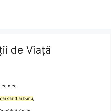
i de Viață
umea mea,
umai când ai banu
,
în bârladu’ asta.