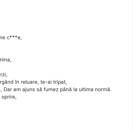
,
ime c***e,
rima,
rzi,
rgând în reluare, te-ai tripat,
ă, Dar am ajuns să fumez până la ultima normă.
 oprire,