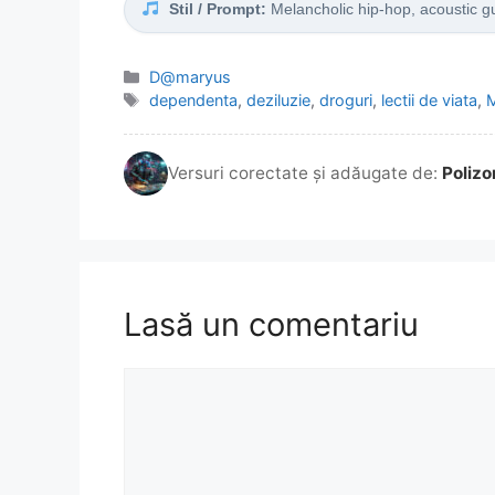
Stil / Prompt:
Melancholic hip-hop, acoustic guit
Categorii
D@maryus
Etichete
dependenta
,
deziluzie
,
droguri
,
lectii de viata
,
M
Versuri corectate și adăugate de:
Polizo
Lasă un comentariu
Comentariu