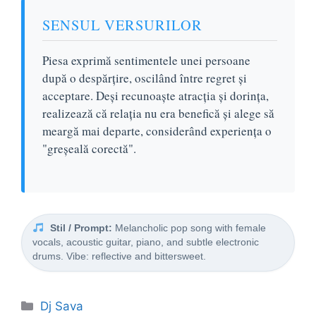
SENSUL VERSURILOR
Piesa exprimă sentimentele unei persoane
după o despărțire, oscilând între regret și
acceptare. Deși recunoaște atracția și dorința,
realizează că relația nu era benefică și alege să
meargă mai departe, considerând experiența o
"greșeală corectă".
Stil / Prompt:
Melancholic pop song with female
vocals, acoustic guitar, piano, and subtle electronic
drums. Vibe: reflective and bittersweet.
Categorii
Dj Sava