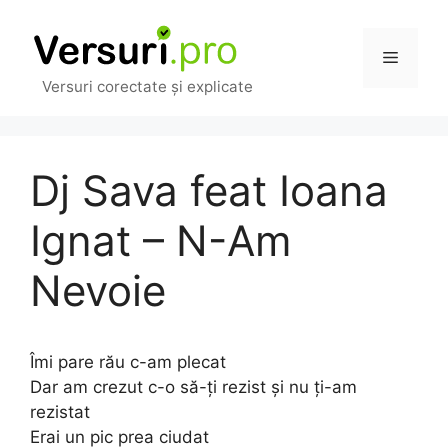
Sari
la
Meniu
conținut
Versuri corectate și explicate
Dj Sava feat Ioana
Ignat – N-Am
Nevoie
Îmi pare rău c-am plecat
Dar am crezut c-o să-ți rezist și nu ți-am
rezistat
Erai un pic prea ciudat