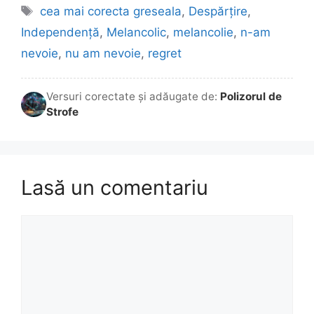
Etichete
cea mai corecta greseala
,
Despărțire
,
Independență
,
Melancolic
,
melancolie
,
n-am
nevoie
,
nu am nevoie
,
regret
Versuri corectate și adăugate de:
Polizorul de
Strofe
Lasă un comentariu
Comentariu