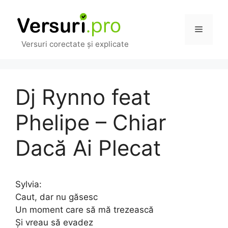
Sari
la
Meniu
conținut
Versuri corectate și explicate
Dj Rynno feat
Phelipe – Chiar
Dacă Ai Plecat
Sylvia:
Caut, dar nu găsesc
Un moment care să mă trezească
Și vreau să evadez