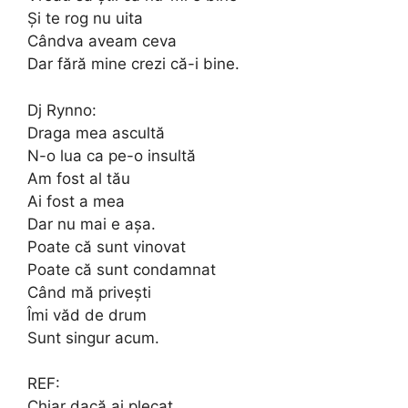
Și te rog nu uita
Cândva aveam ceva
Dar fără mine crezi că-i bine.
Dj Rynno:
Draga mea ascultă
N-o lua ca pe-o insultă
Am fost al tău
Ai fost a mea
Dar nu mai e așa.
Poate că sunt vinovat
Poate că sunt condamnat
Când mă privești
Îmi văd de drum
Sunt singur acum.
REF:
Chiar dacă ai plecat