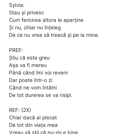
Sylvia:
Stau și privesc
Cum fericirea altora le aparține
Și nu, chiar nu înțeleg
De ce nu vrea să treacă și pe la mine.
PREF:
Știu că este greu
Așa va fi mereu
Până când îmi voi reveni
Dar poate într-o zi
Când ne vom întâlni
De tot durerea se va risipi.
REF: (2X)
Chiar dacă ai plecat
De tot din viața mea
Vreau să știi că nu-mi e bine