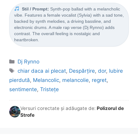
Stil / Prompt:
Synth-pop ballad with a melancholic
vibe. Features a female vocalist (Sylvia) with a sad tone,
backed by synth melodies, a driving bassline, and
electronic drums. A male rap verse (Dj Rynno) adds
contrast. The overall feeling is nostalgic and
heartbroken.
Categorii
Dj Rynno
Etichete
chiar daca ai plecat
,
Despărțire
,
dor
,
Iubire
pierdută
,
Melancolic
,
melancolie
,
regret
,
sentimente
,
Tristețe
Versuri corectate și adăugate de:
Polizorul de
Strofe