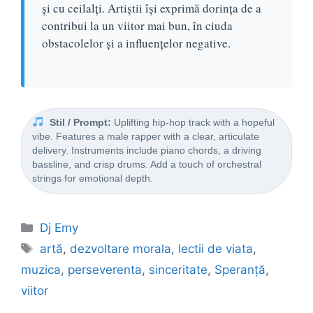
și cu ceilalți. Artiștii își exprimă dorința de a
contribui la un viitor mai bun, în ciuda
obstacolelor și a influențelor negative.
Stil / Prompt:
Uplifting hip-hop track with a hopeful
vibe. Features a male rapper with a clear, articulate
delivery. Instruments include piano chords, a driving
bassline, and crisp drums. Add a touch of orchestral
strings for emotional depth.
Categorii
Dj Emy
Etichete
artă
,
dezvoltare morala
,
lectii de viata
,
muzica
,
perseverenta
,
sinceritate
,
Speranță
,
viitor