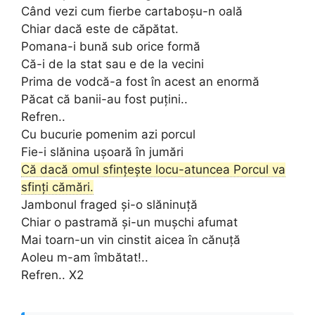
Când vezi cum fierbe cartaboșu-n oală
Chiar dacă este de căpătat.
Pomana-i bună sub orice formă
Că-i de la stat sau e de la vecini
Prima de vodcă-a fost în acest an enormă
Păcat că banii-au fost puțini..
Refren..
Cu bucurie pomenim azi porcul
Fie-i slănina ușoară în jumări
Că dacă omul sfințește locu-atuncea Porcul va
sfinți cămări.
Jambonul fraged și-o slăninuță
Chiar o pastramă și-un mușchi afumat
Mai toarn-un vin cinstit aicea în cănuță
Aoleu m-am îmbătat!..
Refren.. X2