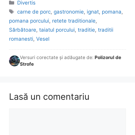
Categorii
Divertis
Etichete
carne de porc
,
gastronomie
,
ignat
,
pomana
,
pomana porcului
,
retete traditionale
,
Sărbătoare
,
taiatul porcului
,
traditie
,
traditii
romanesti
,
Vesel
Versuri corectate și adăugate de:
Polizorul de
Strofe
Lasă un comentariu
Comentariu