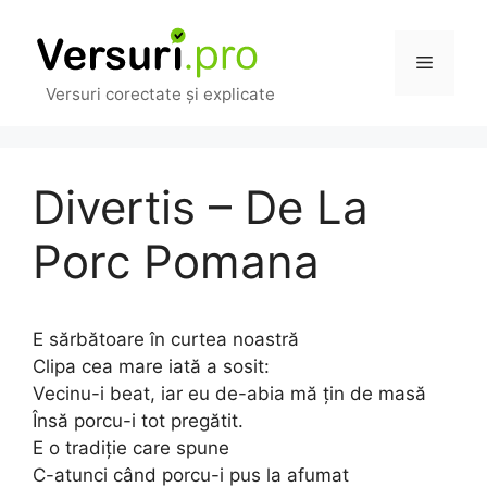
Sari
la
Meniu
conținut
Versuri corectate și explicate
Divertis – De La
Porc Pomana
E sărbătoare în curtea noastră
Clipa cea mare iată a sosit:
Vecinu-i beat, iar eu de-abia mă țin de masă
Însă porcu-i tot pregătit.
E o tradiție care spune
C-atunci când porcu-i pus la afumat