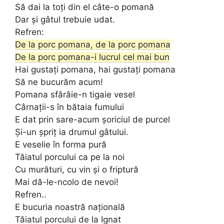
Să dai la toți din el câte-o pomană
Dar și gâtul trebuie udat.
Refren:
De la porc pomana, de la porc pomana
De la porc pomana-i lucrul cel mai bun
Hai gustați pomana, hai gustați pomana
Să ne bucurăm acum!
Pomana sfârâie-n tigaie vesel
Cârnații-s în bătaia fumului
E dat prin sare-acum șoriciul de purcel
Și-un șpriț ia drumul gâtului.
E veselie în forma pură
Tăiatul porcului ca pe la noi
Cu murături, cu vin și o friptură
Mai dă-le-ncolo de nevoi!
Refren..
E bucuria noastră națională
Tăiatul porcului de la Ignat