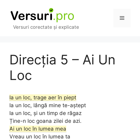
Sari
la
Meniu
conținut
Versuri corectate și explicate
Direcția 5 – Ai Un
Loc
Ia un loc, trage aer în piept
Ia un loc, lângă mine te-aștept
Ia un loc, și un timp de răgaz
Ține-n loc goana zilei de azi.
Ai un loc în lumea mea
Vreau un loc în lumea ta