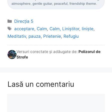
atmosphere, gentle guitar, peaceful, friendship theme.
Categorii
Direcția 5
Etichete
acceptare
,
Calm
,
Calm, Liniștitor
,
liniște
,
Meditativ
,
pauza
,
Prietenie
,
Refugiu
Versuri corectate și adăugate de:
Polizorul de
Strofe
Lasă un comentariu
Comentariu