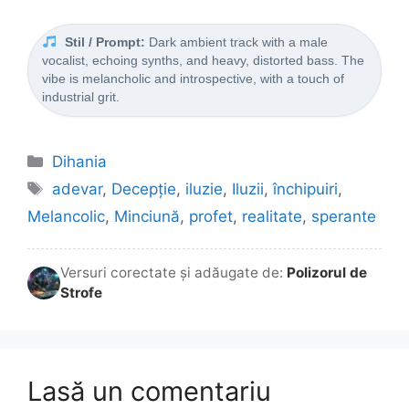
Stil / Prompt:
Dark ambient track with a male
vocalist, echoing synths, and heavy, distorted bass. The
vibe is melancholic and introspective, with a touch of
industrial grit.
Categorii
Dihania
Etichete
adevar
,
Decepție
,
iluzie
,
Iluzii
,
închipuiri
,
Melancolic
,
Minciună
,
profet
,
realitate
,
sperante
Versuri corectate și adăugate de:
Polizorul de
Strofe
Lasă un comentariu