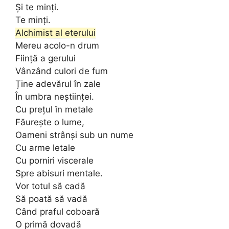
Și te minți.
Te minți.
Alchimist al eterului
Mereu acolo-n drum
Ființă a gerului
Vânzând culori de fum
Ține adevărul în zale
În umbra neștiinței.
Cu prețul în metale
Făurește o lume,
Oameni strânși sub un nume
Cu arme letale
Cu porniri viscerale
Spre abisuri mentale.
Vor totul să cadă
Să poată să vadă
Când praful coboară
O primă dovadă