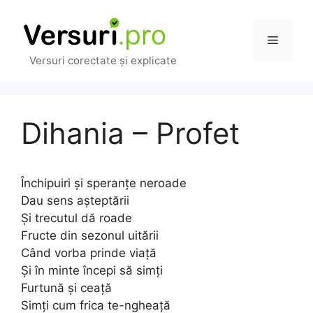
Sari
la
Meniu
conținut
Versuri corectate și explicate
Dihania – Profet
Închipuiri și speranțe neroade
Dau sens așteptării
Și trecutul dă roade
Fructe din sezonul uitării
Când vorba prinde viață
Și în minte începi să simți
Furtună și ceață
Simți cum frica te-ngheață