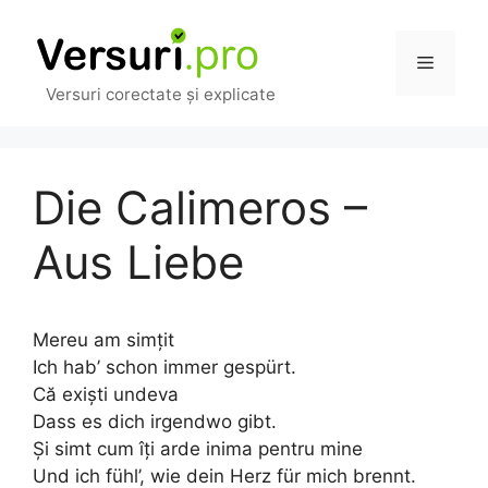
Sari
la
Meniu
conținut
Versuri corectate și explicate
Die Calimeros –
Aus Liebe
Mereu am simțit
Ich hab’ schon immer gespürt.
Că exiști undeva
Dass es dich irgendwo gibt.
Și simt cum îți arde inima pentru mine
Und ich fühl’, wie dein Herz für mich brennt.