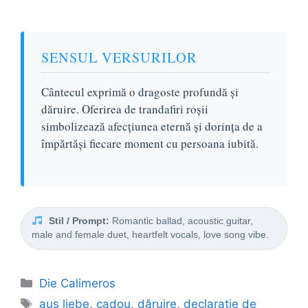
SENSUL VERSURILOR
Cântecul exprimă o dragoste profundă și
dăruire. Oferirea de trandafiri roșii
simbolizează afecțiunea eternă și dorința de a
împărtăși fiecare moment cu persoana iubită.
Stil / Prompt:
Romantic ballad, acoustic guitar,
male and female duet, heartfelt vocals, love song vibe.
Categorii
Die Calimeros
Etichete
aus liebe
,
cadou
,
dăruire
,
declaratie de