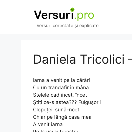
Sari
la
conținut
Versuri corectate și explicate
Daniela Tricolici
Iarna a venit pe la cărări
Cu un trandafir în mână
Stelele cad încet, încet
Știți ce-s astea??? Fulgușorii
Clopoțeii sună-ncet
Chiar pe lângă casa mea
A venit iarna
Pe la uși și ferestre