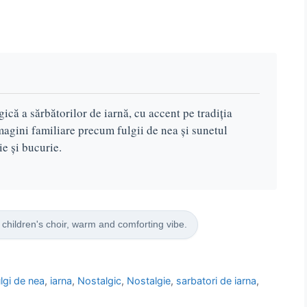
ică a sărbătorilor de iarnă, cu accent pe tradiția
agini familiare precum fulgii de nea și sunetul
e și bucurie.
 children's choir, warm and comforting vibe.
ulgi de nea
,
iarna
,
Nostalgic
,
Nostalgie
,
sarbatori de iarna
,