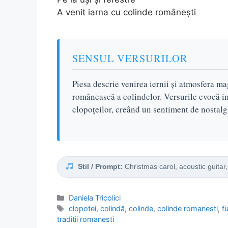
A venit iarna cu colinde românești
SENSUL VERSURILOR
Piesa descrie venirea iernii și atmosfera mag
românească a colindelor. Versurile evocă im
clopoțeilor, creând un sentiment de nostalgi
Stil / Prompt:
Christmas carol, acoustic guitar,
Categorii
Daniela Tricolici
Etichete
clopotei
,
colindă
,
colinde
,
colinde romanesti
,
f
traditii romanesti