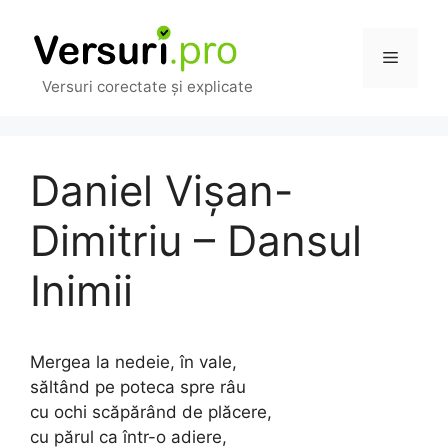
Sari
la
Meniu
conținut
Versuri corectate și explicate
Daniel Vişan-
Dimitriu – Dansul
Inimii
Mergea la nedeie, în vale,
săltând pe poteca spre râu
cu ochi scăpărând de plăcere,
cu părul ca într-o adiere,