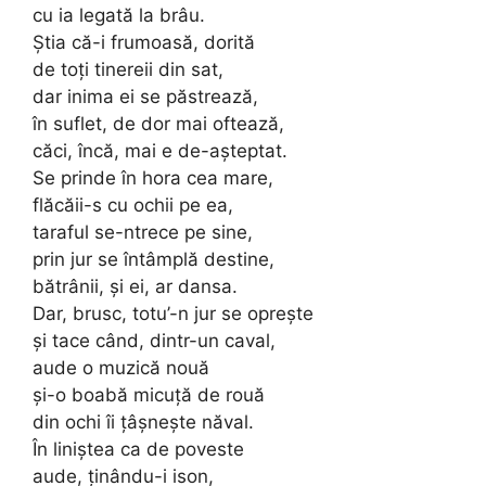
cu ia legată la brâu.
Știa că-i frumoasă, dorită
de toți tinereii din sat,
dar inima ei se păstrează,
în suflet, de dor mai oftează,
căci, încă, mai e de-așteptat.
Se prinde în hora cea mare,
flăcăii-s cu ochii pe ea,
taraful se-ntrece pe sine,
prin jur se întâmplă destine,
bătrânii, și ei, ar dansa.
Dar, brusc, totu’-n jur se oprește
și tace când, dintr-un caval,
aude o muzică nouă
și-o boabă micuță de rouă
din ochi îi țâșnește năval.
În liniștea ca de poveste
aude, ținându-i ison,