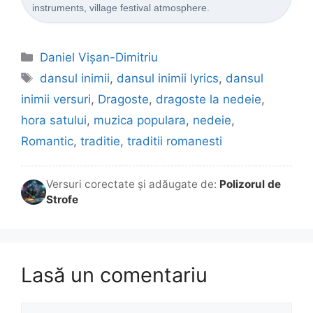
instruments, village festival atmosphere.
Categorii
Daniel Vişan-Dimitriu
Etichete
dansul inimii
,
dansul inimii lyrics
,
dansul
inimii versuri
,
Dragoste
,
dragoste la nedeie
,
hora satului
,
muzica populara
,
nedeie
,
Romantic
,
traditie
,
traditii romanesti
Versuri corectate și adăugate de:
Polizorul de
Strofe
Lasă un comentariu
Comentariu