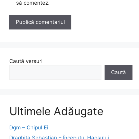
să comentez.
Caută versuri
Caută
Ultimele Adăugate
Dgm – Chipul Ei
Draghita Sebastian – Începutul Haosului