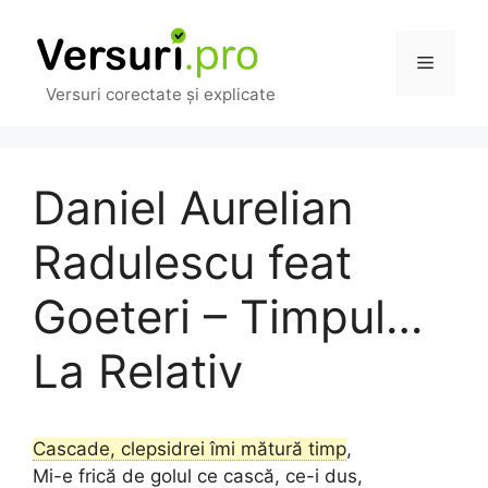
Sari
la
Meniu
conținut
Versuri corectate și explicate
Daniel Aurelian
Radulescu feat
Goeteri – Timpul…
La Relativ
Cascade, clepsidrei îmi mătură timp
,
Mi-e frică de golul ce cască, ce-i dus,