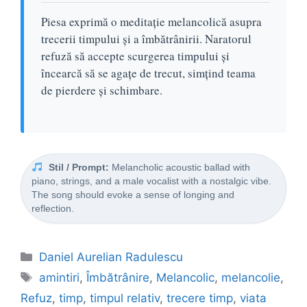
Piesa exprimă o meditație melancolică asupra
trecerii timpului și a îmbătrânirii. Naratorul
refuză să accepte scurgerea timpului și
încearcă să se agațe de trecut, simțind teama
de pierdere și schimbare.
Stil / Prompt:
Melancholic acoustic ballad with
piano, strings, and a male vocalist with a nostalgic vibe.
The song should evoke a sense of longing and
reflection.
Categorii
Daniel Aurelian Radulescu
Etichete
amintiri
,
Îmbătrânire
,
Melancolic
,
melancolie
,
Refuz
,
timp
,
timpul relativ
,
trecere timp
,
viata