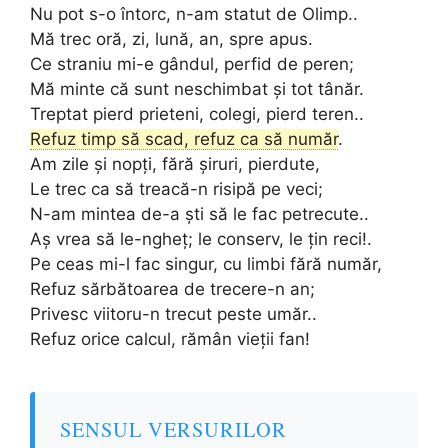
Nu pot s-o întorc, n-am statut de Olimp..
Mă trec oră, zi, lună, an, spre apus.
Ce straniu mi-e gândul, perfid de peren;
Mă minte că sunt neschimbat şi tot tânăr.
Treptat pierd prieteni, colegi, pierd teren..
Refuz timp să scad, refuz ca să număr
.
Am zile şi nopţi, fără şiruri, pierdute,
Le trec ca să treacă-n risipă pe veci;
N-am mintea de-a şti să le fac petrecute..
Aş vrea să le-ngheţ; le conserv, le ţin reci!.
Pe ceas mi-l fac singur, cu limbi fără număr,
Refuz sărbătoarea de trecere-n an;
Privesc viitoru-n trecut peste umăr..
Refuz orice calcul, rămân vieţii fan!
SENSUL VERSURILOR