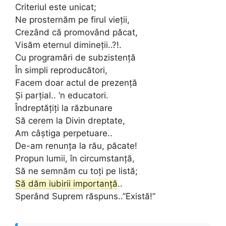
Criteriul este unicat;
Ne prosternăm pe firul vieții,
Crezând că promovând păcat,
Visăm eternul dimineții..?!.
Cu programări de subzistență
În simpli reproducători,
Facem doar actul de prezență
Și parțial.. ‘n educatori.
Îndreptățiți la răzbunare
Să cerem la Divin dreptate,
Am câștiga perpetuare..
De-am renunța la rău, păcate!
Propun lumii, în circumstanță,
Să ne semnăm cu toți pe listă;
Să dăm iubirii importanță
..
Sperând Suprem răspuns..”Există!”