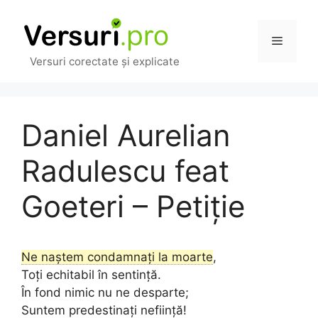
Sari
la
Meniu
conținut
Versuri corectate și explicate
Daniel Aurelian
Radulescu feat
Goeteri – Petiție
Ne naștem condamnați la moarte
,
Toți echitabil în sentință.
În fond nimic nu ne desparte;
Suntem predestinați neființă!