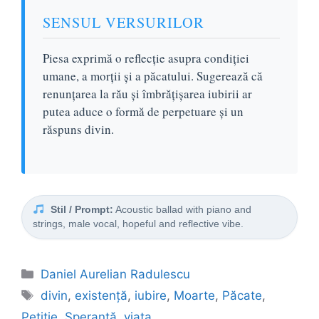
SENSUL VERSURILOR
Piesa exprimă o reflecție asupra condiției
umane, a morții și a păcatului. Sugerează că
renunțarea la rău și îmbrățișarea iubirii ar
putea aduce o formă de perpetuare și un
răspuns divin.
Stil / Prompt:
Acoustic ballad with piano and
strings, male vocal, hopeful and reflective vibe.
Categorii
Daniel Aurelian Radulescu
Etichete
divin
,
existență
,
iubire
,
Moarte
,
Păcate
,
Petiție
,
Speranță
,
viata