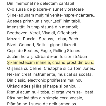
Din imemorial ne delectăm cantabil
C-o sursă de plăcere-n sunet vibratoare
Și ne-adunăm mulțimi venite-nspre-ncântare..
Adesea printr-un singur „sol” inimitabil.
Imensități în timp răsună din memorii;
Beethoven, Verdi, Vivaldi, Offenbach,
Mozart, Puccini, Strauss, Lehar, Bach
Bizet, Gounod, Bellini, giganți iluzorii.
Copii de Beatles, Eagle, Rolling Stones
Jucăm hora și sârba de-un folclor străbun
Și-amestecăm manele, creând prost din bun..
O șansa cu Celine, Cristophe și cu Tom Jones.
Ne-am creat instrumente, muzical să scoată,
Din clasic, electronic proliferăm mai noul
Uitând ades și liră și harpa și banjoul..
Ritmul acum nu-i toba, ci orga vrem să-l bată.
Răsunet înălțăm din simple corzi vocale,
Plămân ne-i sursa de delir armonios.