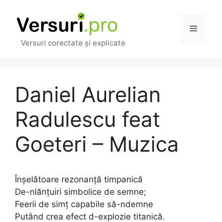
Sari
la
Meniu
conținut
Versuri corectate și explicate
Daniel Aurelian
Radulescu feat
Goeteri – Muzica
Înșelătoare rezonanță timpanică
De-nlănțuiri simbolice de semne;
Feerii de simț capabile să-ndemne
Putând crea efect d-explozie titanică.