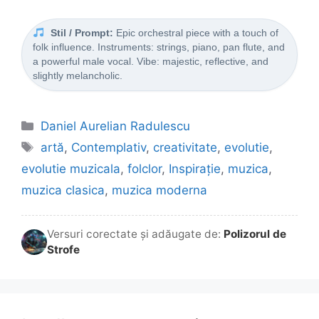
Stil / Prompt:
Epic orchestral piece with a touch of
folk influence. Instruments: strings, piano, pan flute, and
a powerful male vocal. Vibe: majestic, reflective, and
slightly melancholic.
Categorii
Daniel Aurelian Radulescu
Etichete
artă
,
Contemplativ
,
creativitate
,
evolutie
,
evolutie muzicala
,
folclor
,
Inspirație
,
muzica
,
muzica clasica
,
muzica moderna
Versuri corectate și adăugate de:
Polizorul de
Strofe