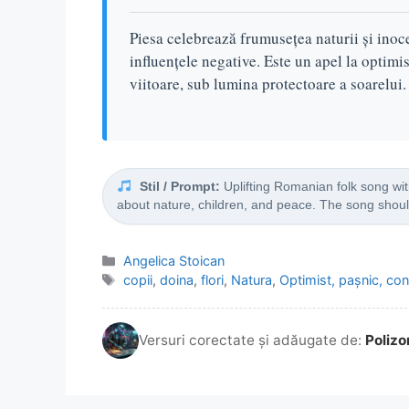
Piesa celebrează frumusețea naturii și inoc
influențele negative. Este un apel la optimi
viitoare, sub lumina protectoare a soarelui.
Stil / Prompt:
Uplifting Romanian folk song wit
about nature, children, and peace. The song shoul
Categorii
Angelica Stoican
Etichete
copii
,
doina
,
flori
,
Natura
,
Optimist, pașnic, co
Versuri corectate și adăugate de:
Polizo