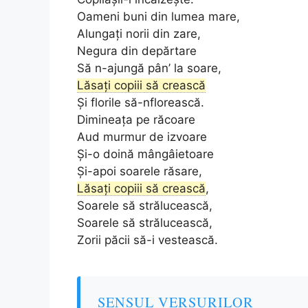
Oameni buni din lumea mare,
Alungați norii din zare,
Negura din depărtare
Să n-ajungă pân’ la soare,
Lăsați copiii să crească
Și florile să-nflorească.
Dimineața pe răcoare
Aud murmur de izvoare
Și-o doină mângâietoare
Și-apoi soarele răsare,
Lăsați copiii să crească
,
Soarele să strălucească,
Soarele să strălucească,
Zorii păcii să-i vestească.
SENSUL VERSURILOR