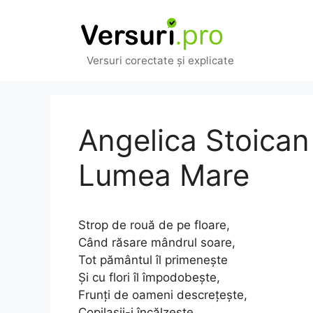
Sari
la
conținut
Versuri corectate și explicate
Angelica Stoican
Lumea Mare
Strop de rouă de pe floare,
Când răsare mândrul soare,
Tot pământul îl primenește
Și cu flori îl împodobește,
Frunți de oameni descrețește,
Copilașii-i încălzește.