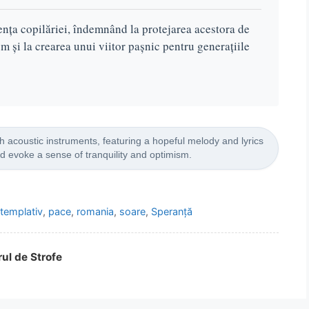
ența copilăriei, îndemnând la protejarea acestora de
sm și la crearea unui viitor pașnic pentru generațiile
h acoustic instruments, featuring a hopeful melody and lyrics
d evoke a sense of tranquility and optimism.
ntemplativ
,
pace
,
romania
,
soare
,
Speranță
rul de Strofe